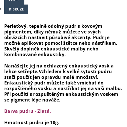
DISKUZE
Perleťový, tepelně odolný pudr s kovovým
pigmentem, díky němuž můžete ve svých
obrázcích nastavit působivé akcenty. Pudr je
možné aplikovat pomocí štětce nebo nástřikem.
Skvělý doplněk enkaustické malby nebo
kombinované enkaustiky.
Nanášejte jej na ochlazený enkaustický vosk a
lehce setřepte.Vzhledem k velké sytosti pudru
stačí použít jen opravdu malé množství.
Enkaustický pudr můžete také vmíchat do
rozpuštěného vosku a nastříkat jej na vaši malbu.
Při použití s rozpuštěným enkaustickým voskem
se pigment lépe naváže.
Barva pudru - Zlatá.
Hmotnost pudru je 10g
.