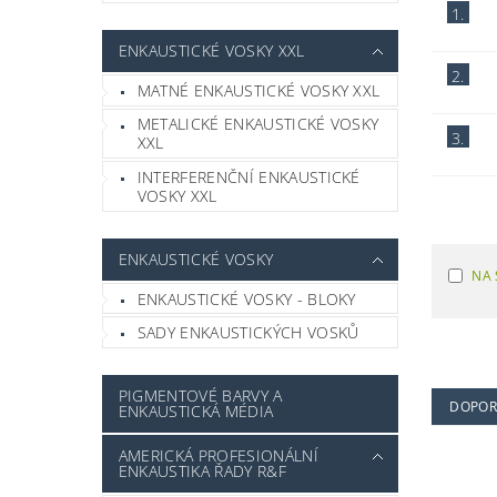
1.
ENKAUSTICKÉ VOSKY XXL
2.
MATNÉ ENKAUSTICKÉ VOSKY XXL
METALICKÉ ENKAUSTICKÉ VOSKY
3.
XXL
INTERFERENČNÍ ENKAUSTICKÉ
VOSKY XXL
ENKAUSTICKÉ VOSKY
NA 
ENKAUSTICKÉ VOSKY - BLOKY
SADY ENKAUSTICKÝCH VOSKŮ
PIGMENTOVÉ BARVY A
DOPOR
ENKAUSTICKÁ MÉDIA
AMERICKÁ PROFESIONÁLNÍ
ENKAUSTIKA ŘADY R&F