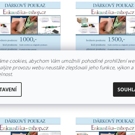
OVÝ POUKAZ NA
DÁRKOVÝ POUKAZ NA
áme cookies, abychom Vám umožnili pohodlné prohlížení we
STIKU - 1000,-
ENKAUSTIKU - 1500,-
nalýze provozu webu neustále zlepšovali jeho funkce, výkon a
lnost.
dem
Skladem
00 Kč
1 500 Kč
TAVENÍ
SOUHL