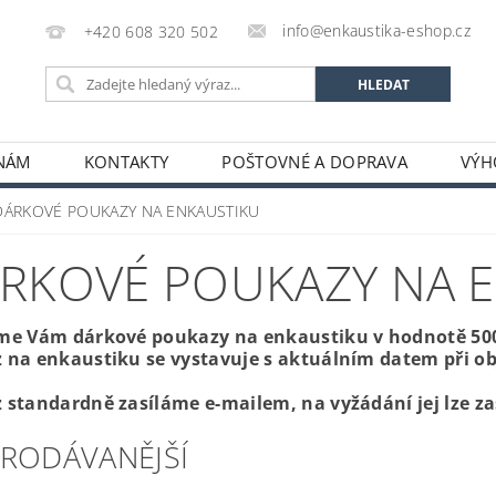
info@enkaustika-eshop.cz
+420 608 320 502
 NÁM
KONTAKTY
POŠTOVNÉ A DOPRAVA
VÝH
DÁRKOVÉ POUKAZY NA ENKAUSTIKU
RKOVÉ POUKAZY NA 
me Vám dárkové poukazy na enkaustiku v hodnotě 500, 
 na enkaustiku se vystavuje s aktuálním datem při obj
 standardně zasíláme e-mailem, na vyžádání jej lze za
PRODÁVANĚJŠÍ