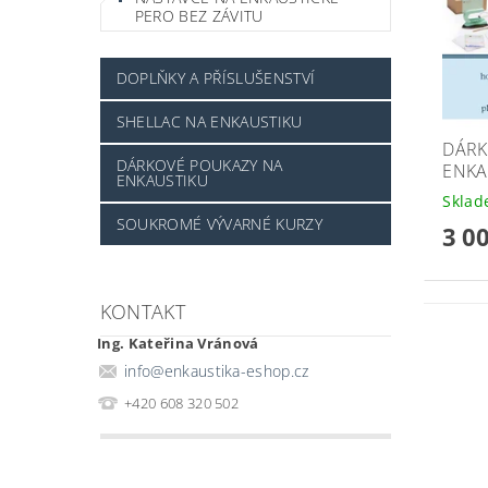
PERO BEZ ZÁVITU
DOPLŇKY A PŘÍSLUŠENSTVÍ
SHELLAC NA ENKAUSTIKU
DÁRK
DÁRKOVÉ POUKAZY NA
ENKAU
ENKAUSTIKU
Skla
SOUKROMÉ VÝVARNÉ KURZY
3 0
KONTAKT
Ing. Kateřina Vránová
info
@
enkaustika-eshop.cz
+420 608 320 502