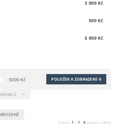
3 000 Kč
500 Kč
5 000 Kč
5000
Kč
POLOŽEK K ZOBRAZENÍ:
6
A VÝROBCŮ
ABECEDNĚ
1
1
6
Stránka
z
-
položek celkem