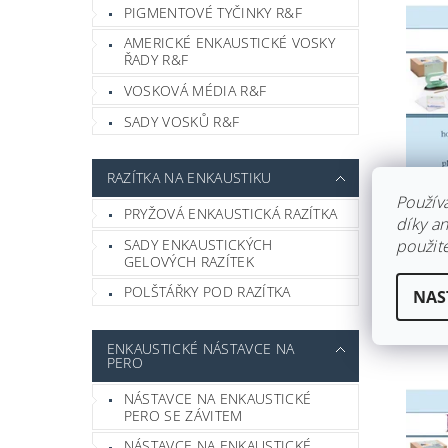
PIGMENTOVÉ TYČINKY R&F
AMERICKÉ ENKAUSTICKÉ VOSKY
ŘADY R&F
VOSKOVÁ MÉDIA R&F
SADY VOSKŮ R&F
RAZÍTKA NA ENKAUSTIKU
DÁRK
Použív
PRYŽOVÁ ENKAUSTICKÁ RAZÍTKA
ENKAU
díky a
SADY ENKAUSTICKÝCH
použite
Skla
GELOVÝCH RAZÍTEK
1 0
POLŠTÁŘKY POD RAZÍTKA
NAS
ENKAUSTICKÉ NÁSTAVCE NA
PERO
NÁSTAVCE NA ENKAUSTICKÉ
PERO SE ZÁVITEM
NÁSTAVCE NA ENKAUSTICKÉ