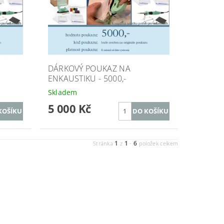
DÁRKOVÝ POUKAZ NA
ENKAUSTIKU - 5000,-
Skladem
5 000 Kč
1
1
6
Stránka
z
-
položek celkem