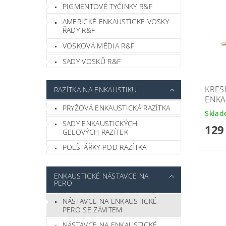
PIGMENTOVÉ TYČINKY R&F
AMERICKÉ ENKAUSTICKÉ VOSKY
ŘADY R&F
VOSKOVÁ MÉDIA R&F
SADY VOSKŮ R&F
KRES
RAZÍTKA NA ENKAUSTIKU
ENKA
PRYŽOVÁ ENKAUSTICKÁ RAZÍTKA
Skla
SADY ENKAUSTICKÝCH
129
GELOVÝCH RAZÍTEK
POLŠTÁŘKY POD RAZÍTKA
ENKAUSTICKÉ NÁSTAVCE NA
PERO
NÁSTAVCE NA ENKAUSTICKÉ
PERO SE ZÁVITEM
NÁSTAVCE NA ENKAUSTICKÉ