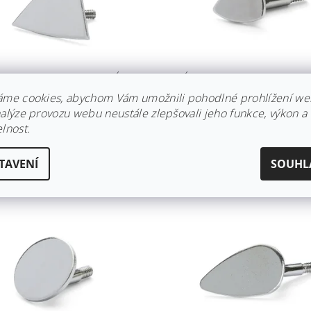
AVEC NA ENKAUSTICKÉ
NÁSTAVEC NA ENKAUSTIC
 - MINI ŽEHLIČKA
PERO - MICRO ŽEHLIČKA
áme cookies, abychom Vám umožnili pohodlné prohlížení we
dem
Skladem
nalýze provozu webu neustále zlepšovali jeho funkce, výkon a
lnost.
 Kč
169 Kč
TAVENÍ
SOUHL