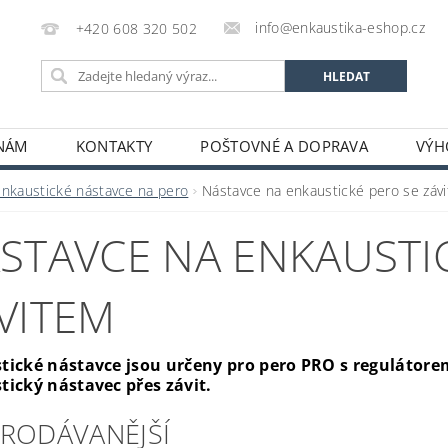
info@enkaustika-eshop.cz
+420 608 320 502
 NÁM
KONTAKTY
POŠTOVNÉ A DOPRAVA
VÝH
Enkaustické nástavce na pero
Nástavce na enkaustické pero se záv
STAVCE NA ENKAUSTI
VITEM
tické nástavce jsou určeny pro pero PRO s regulátorem
tický nástavec přes závit.
PRODÁVANĚJŠÍ