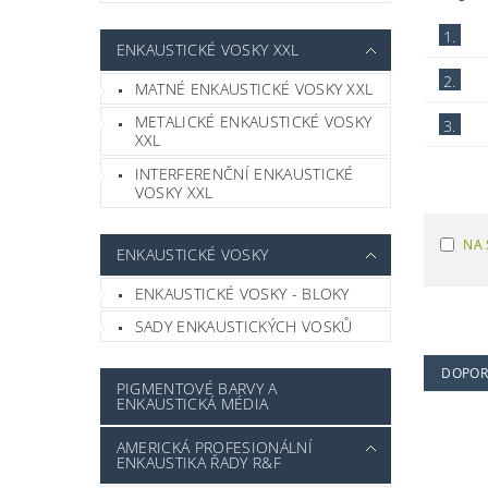
1.
ENKAUSTICKÉ VOSKY XXL
2.
MATNÉ ENKAUSTICKÉ VOSKY XXL
METALICKÉ ENKAUSTICKÉ VOSKY
3.
XXL
INTERFERENČNÍ ENKAUSTICKÉ
VOSKY XXL
NA 
ENKAUSTICKÉ VOSKY
ENKAUSTICKÉ VOSKY - BLOKY
SADY ENKAUSTICKÝCH VOSKŮ
DOPOR
PIGMENTOVÉ BARVY A
ENKAUSTICKÁ MÉDIA
AMERICKÁ PROFESIONÁLNÍ
ENKAUSTIKA ŘADY R&F