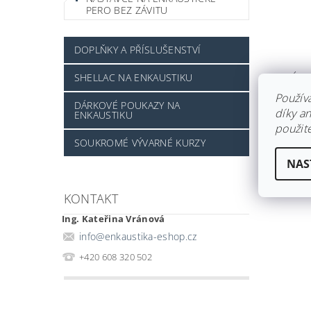
PERO BEZ ZÁVITU
DOPLŇKY A PŘÍSLUŠENSTVÍ
NÁST
SHELLAC NA ENKAUSTIKU
PERO
Použív
DÁRKOVÉ POUKAZY NA
Skla
díky a
ENKAUSTIKU
použite
189
SOUKROMÉ VÝVARNÉ KURZY
NAS
KONTAKT
Ing. Kateřina Vránová
info
@
enkaustika-eshop.cz
+420 608 320 502