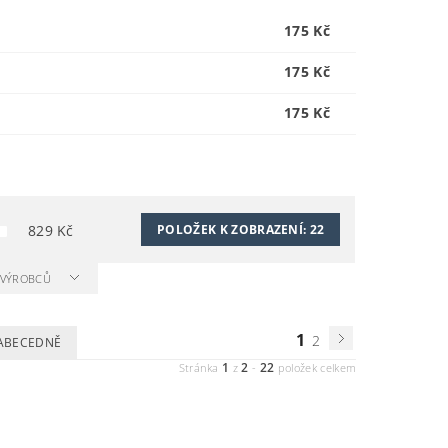
175 Kč
175 Kč
175 Kč
829
Kč
POLOŽEK K ZOBRAZENÍ:
22
A VÝROBCŮ
1
2
ABECEDNĚ
1
2
22
Stránka
z
-
položek celkem