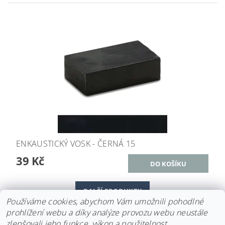
ENKAUSTICKÝ VOSK - ČERNÁ 15
39 Kč
DALŠÍ PRODUKTY
Používáme cookies, abychom Vám umožnili pohodlné
prohlížení webu a díky analýze provozu webu neustále
1
2
3
4
zlepšovali jeho funkce, výkon a použitelnost.