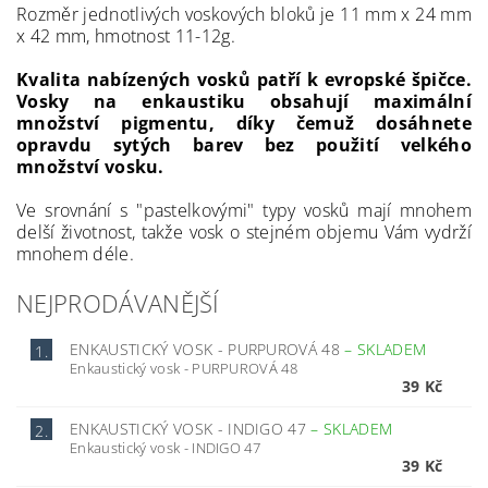
Rozměr jednotlivých voskových bloků je 11 mm x 24 mm
x 42 mm, hmotnost 11-12g.
Kvalita nabízených vosků patří k evropské špičce.
Vosky na enkaustiku obsahují maximální
množství pigmentu, díky čemuž dosáhnete
opravdu sytých barev bez použití velkého
množství vosku.
Ve srovnání s "pastelkovými" typy vosků mají mnohem
delší životnost, takže vosk o stejném objemu Vám vydrží
mnohem déle.
NEJPRODÁVANĚJŠÍ
ENKAUSTICKÝ VOSK - PURPUROVÁ 48
–
SKLADEM
1.
Enkaustický vosk - PURPUROVÁ 48
39 Kč
ENKAUSTICKÝ VOSK - INDIGO 47
–
SKLADEM
2.
Enkaustický vosk - INDIGO 47
39 Kč