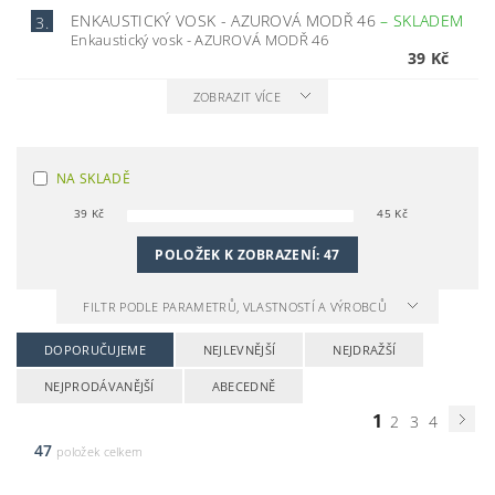
ENKAUSTICKÝ VOSK - AZUROVÁ MODŘ 46
–
SKLADEM
3.
Enkaustický vosk - AZUROVÁ MODŘ 46
39 Kč
ZOBRAZIT VÍCE
NA SKLADĚ
39
Kč
45
Kč
POLOŽEK K ZOBRAZENÍ:
47
FILTR PODLE PARAMETRŮ, VLASTNOSTÍ A VÝROBCŮ
DOPORUČUJEME
NEJLEVNĚJŠÍ
NEJDRAŽŠÍ
NEJPRODÁVANĚJŠÍ
ABECEDNĚ
1
2
3
4
47
položek celkem