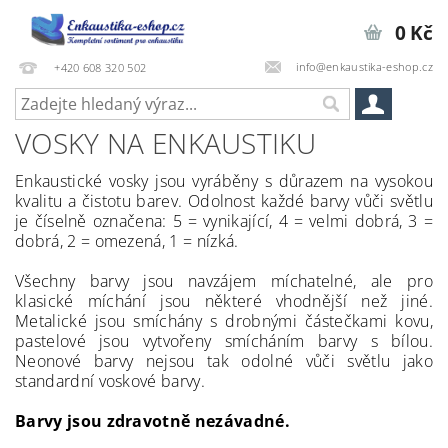
0 Kč
info@enkaustika-eshop.cz
+420 608 320 502
VOSKY NA ENKAUSTIKU
Enkaustické vosky jsou vyráběny s důrazem na vysokou
kvalitu a čistotu barev. Odolnost každé barvy vůči světlu
je číselně označena: 5 = vynikající, 4 = velmi dobrá, 3 =
dobrá, 2 = omezená, 1 = nízká.
Všechny barvy jsou navzájem míchatelné, ale pro
klasické míchání jsou některé vhodnější než jiné.
Metalické jsou smíchány s drobnými částečkami kovu,
pastelové jsou vytvořeny smícháním barvy s bílou.
Neonové barvy nejsou tak odolné vůči světlu jako
standardní voskové barvy.
Barvy jsou zdravotně nezávadné.