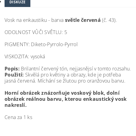
DISKUZE
Vosk na enkaustiku - barva
světle červená
(č. 43).
ODOLNOST VŮČI SVĚTLU: 5
PIGMENTY: Diketo-Pyrrolo-Pyrrol
VISKOZITA: vysoká
Popis:
Brilantní červený tón, nejjasnějsí v tomto rozsahu.
Použití:
Skvělá pro květiny a obrazy, kde je potřeba
jasná červená. Míchání se žlutou pro oranžovou barvu.
Horní obrázek znázorňuje voskový blok, dolní
obrázek reálnou barvu, kterou enkaustický vosk
nakreslí.
Cena za 1 ks