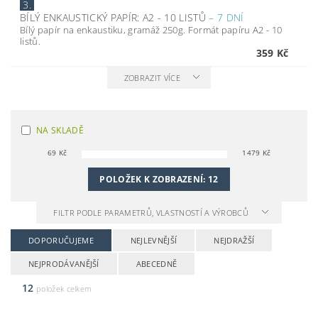
3.
BÍLÝ ENKAUSTICKÝ PAPÍR: A2 - 10 LISTŮ
–
7 DNÍ
Bílý papír na enkaustiku, gramáž 250g. Formát papíru A2 - 10
listů.
359 Kč
ZOBRAZIT VÍCE
NA SKLADĚ
69
Kč
1479
Kč
POLOŽEK K ZOBRAZENÍ:
12
FILTR PODLE PARAMETRŮ, VLASTNOSTÍ A VÝROBCŮ
DOPORUČUJEME
NEJLEVNĚJŠÍ
NEJDRAŽŠÍ
NEJPRODÁVANĚJŠÍ
ABECEDNĚ
12
položek celkem