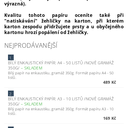
výrazná).
Kvalitu tohoto papíru oceníte také při
"natiskávání" žehličky na karton, při kterém
karton zespodu přidržujete prsty a u obyčejného
kartonu hrozí popálení od žehličky.
NEJPRODÁVANĚJŠÍ
1.
BÍLÝ ENKAUSTICKÝ PAPÍR: A4 - 50 LISTŮ /NOVĚ GRAMÁŽ
350G/
–
SKLADEM
Bílý papír na enkaustiku, gramáž 350g. Formát papíru A4 - 50
listů.
489 Kč
2.
BÍLÝ ENKAUSTICKÝ PAPÍR: A3 - 10 LISTŮ /NOVĚ GRAMÁŽ
350G/
–
SKLADEM
Bílý papír na enkaustiku, gramáž 350g. Formát papíru A3 - 10
listů.
169 Kč