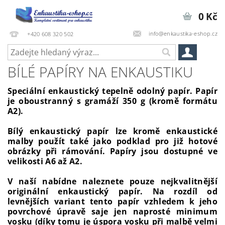
0 Kč
info@enkaustika-eshop.cz
+420 608 320 502
BÍLÉ PAPÍRY NA ENKAUSTIKU
Speciální enkaustický tepelně odolný papír. Papír
je oboustranný s gramáží 350 g (kromě formátu
A2).
Bílý enkaustický papír lze kromě enkaustické
malby použít také jako podklad pro již hotové
obrázky při rámování. Papíry jsou dostupné ve
velikosti A6 až A2
.
V naší nabídne naleznete pouze nejkvalitnější
originální enkaustický papír. Na rozdíl od
levnějších variant tento papír vzhledem k jeho
povrchové úpravě saje jen naprosté minimum
vosku (díky tomu je úspora vosku při malbě velmi