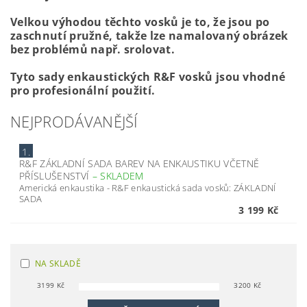
Velkou výhodou těchto vosků je to, že jsou po
zaschnutí pružné, takže lze namalovaný obrázek
bez problémů např. srolovat.
Tyto sady enkaustických R&F vosků jsou vhodné
pro profesionální použití.
NEJPRODÁVANĚJŠÍ
1.
R&F ZÁKLADNÍ SADA BAREV NA ENKAUSTIKU VČETNĚ
PŘÍSLUŠENSTVÍ
–
SKLADEM
Americká enkaustika - R&F enkaustická sada vosků: ZÁKLADNÍ
SADA
3 199 Kč
NA SKLADĚ
3199
Kč
3200
Kč