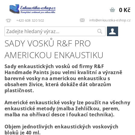
0 Kč
info@enkaustika-eshop.cz
+420 608 320 502
SADY VOSKŮ R&F PRO
AMERICKOU ENKAUSTIKU
Sady enkaustických vosků od firmy R&F
Handmade Paints jsou velmi kvalitní a výrazně
barevné vosky na americkou enkaustiku s
obsahem živice, která dokáže dát obrazům
plastičnost.
Americké enkaustické vosky lze použít na všechny
enkaustické metody (malba žehličkou, perem,
malba na ohřívací desce i foukací technika).
Objem jednotlivých enkaustických voskových
bloků je 40 ml.