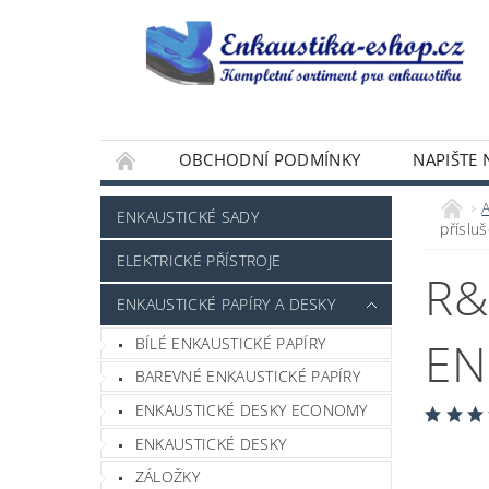
OBCHODNÍ PODMÍNKY
NAPIŠTE
ENKAUSTICKÉ SADY
přísluš
ELEKTRICKÉ PŘÍSTROJE
R&
ENKAUSTICKÉ PAPÍRY A DESKY
EN
BÍLÉ ENKAUSTICKÉ PAPÍRY
BAREVNÉ ENKAUSTICKÉ PAPÍRY
ENKAUSTICKÉ DESKY ECONOMY
ENKAUSTICKÉ DESKY
ZÁLOŽKY