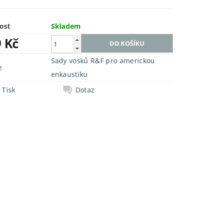
ost
Skladem
9 Kč
Sady vosků R&F pro americkou
e
enkaustiku
Tisk
Dotaz