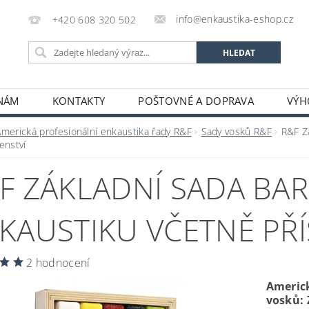
info@enkaustika-eshop.cz
+420 608 320 502
 NÁM
KONTAKTY
POŠTOVNÉ A DOPRAVA
VÝH
Americká profesionální enkaustika řady R&F
Sady vosků R&F
R&F Z
enství
F ZÁKLADNÍ SADA BAR
KAUSTIKU VČETNĚ PŘ
2 hodnocení
Americk
vosků: