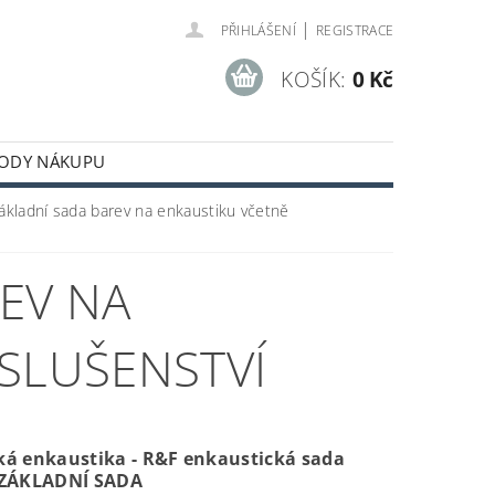
|
PŘIHLÁŠENÍ
REGISTRACE
KOŠÍK:
0 Kč
ODY NÁKUPU
ákladní sada barev na enkaustiku včetně
EV NA
ÍSLUŠENSTVÍ
á enkaustika - R&F enkaustická sada
 ZÁKLADNÍ SADA