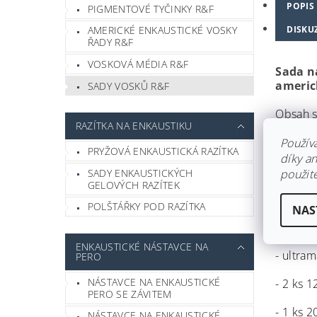
POPIS
PIGMENTOVÉ TYČINKY R&F
DISKU
AMERICKÉ ENKAUSTICKÉ VOSKY
ŘADY R&F
VOSKOVÁ MÉDIA R&F
Sada n
americ
SADY VOSKŮ R&F
Obsah s
RAZÍTKA NA ENKAUSTIKU
- titano
Použív
PRYŽOVÁ ENKAUSTICKÁ RAZÍTKA
díky a
- kadmio
SADY ENKAUSTICKÝCH
použite
GELOVÝCH RAZÍTEK
- kadmi
POLŠTÁŘKY POD RAZÍTKA
NAS
- quina
ENKAUSTICKÉ NÁSTAVCE NA
- ultra
PERO
NÁSTAVCE NA ENKAUSTICKÉ
- 2 ks 
PERO SE ZÁVITEM
- 1 ks 
NÁSTAVCE NA ENKAUSTICKÉ