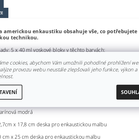
ZE
a americkou enkaustiku obsahuje vše, co potřebujete
kou technikou.
ady: 5 x 40 ml voskové bloky v těchto barvách:
vá bílá
áme cookies, abychom Vám umožnili pohodlné prohlížení we
nalýze provozu webu neustále zlepšovali jeho funkce, výkon a
vá světlá žlutá
lnost.
ová světlá zelená
TAVENÍ
SOUHL
cridone červená
marínová modrá
12,7cm x 17,8 cm deska pro enkaustickou malbu
20 cm x 25 cm deska pro enkaustickou malbu