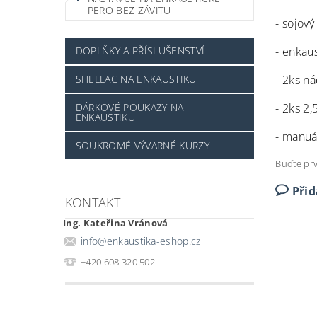
PERO BEZ ZÁVITU
- sojový
- enkau
DOPLŇKY A PŘÍSLUŠENSTVÍ
- 2ks n
SHELLAC NA ENKAUSTIKU
- 2ks 2
DÁRKOVÉ POUKAZY NA
ENKAUSTIKU
- manuá
SOUKROMÉ VÝVARNÉ KURZY
Buďte prv
Při
KONTAKT
Ing. Kateřina Vránová
info
@
enkaustika-eshop.cz
+420 608 320 502