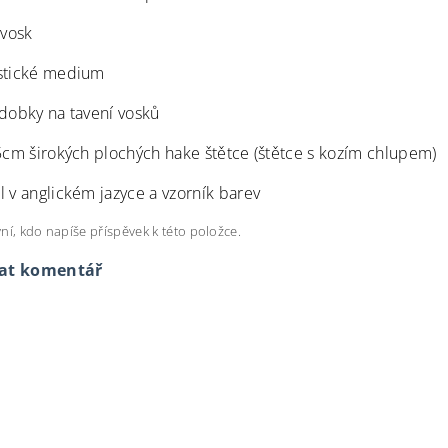
 vosk
stické medium
ádobky na tavení vosků
,5cm širokých plochých hake štětce (štětce s kozím chlupem)
l v anglickém jazyce a vzorník barev
ní, kdo napíše příspěvek k této položce.
dat komentář