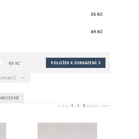
35 Kč
49 Kč
69
Kč
POLOŽEK K ZOBRAZENÍ:
3
A VÝROBCŮ
ABECEDNĚ
1
1
3
Stránka
z
-
položek celkem