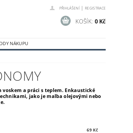
|
PŘIHLÁŠENÍ
REGISTRACE
KOŠÍK:
0 Kč
ODY NÁKUPU
CONOMY
voskem a práci s teplem. Enkaustické
technikami, jako je malba olejovými nebo
že.
69 Kč