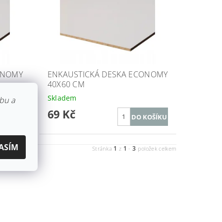
ONOMY
ENKAUSTICKÁ DESKA ECONOMY
40X60 CM
Skladem
bu a
69 Kč
ASÍM
1
1
3
Stránka
z
-
položek celkem