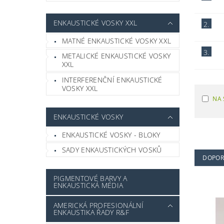
ENKAUSTICKÉ VOSKY XXL
2.
MATNÉ ENKAUSTICKÉ VOSKY XXL
3.
METALICKÉ ENKAUSTICKÉ VOSKY
XXL
INTERFERENČNÍ ENKAUSTICKÉ
VOSKY XXL
NA 
ENKAUSTICKÉ VOSKY
ENKAUSTICKÉ VOSKY - BLOKY
SADY ENKAUSTICKÝCH VOSKŮ
DOPOR
PIGMENTOVÉ BARVY A
ENKAUSTICKÁ MÉDIA
AMERICKÁ PROFESIONÁLNÍ
ENKAUSTIKA ŘADY R&F