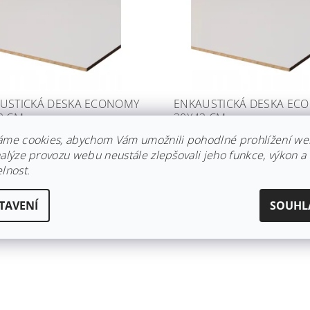
USTICKÁ DESKA ECONOMY
ENKAUSTICKÁ DESKA EC
0 CM
30X43 CM
dem
Skladem
áme cookies, abychom Vám umožnili pohodlné prohlížení we
nalýze provozu webu neustále zlepšovali jeho funkce, výkon a
Kč
49 Kč
lnost.
TAVENÍ
SOUHL