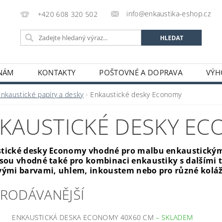
info@enkaustika-eshop.cz
+420 608 320 502
 NÁM
KONTAKTY
POŠTOVNÉ A DOPRAVA
VÝH
Enkaustické papíry a desky
Enkaustické desky Economy
KAUSTICKÉ DESKY E
tické desky Economy vhodné pro malbu enkaustickým 
jsou vhodné také pro kombinaci enkaustiky s dalšími 
vými barvami, uhlem, inkoustem nebo pro různé kolá
PRODÁVANĚJŠÍ
ENKAUSTICKÁ DESKA ECONOMY 40X60 CM
–
SKLADEM