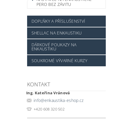
PERO BEZ ZÁVITU
DOPLŇKY A PŘÍSLUŠENSTVÍ
SHELLAC NA ENKAUSTIKU
DÁRKOVÉ POUKAZY NA
ENKAUSTIKU
SOUKROMÉ VÝVARNÉ KURZY
KONTAKT
Ing. Kateřina Vránová
info
@
enkaustika-eshop.cz
+420 608 320 502