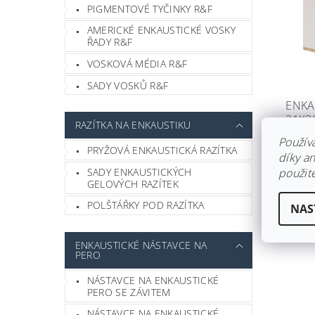
PIGMENTOVÉ TYČINKY R&F
AMERICKÉ ENKAUSTICKÉ VOSKY
ŘADY R&F
VOSKOVÁ MÉDIA R&F
SADY VOSKŮ R&F
ENKA
21X3
RAZÍTKA NA ENKAUSTIKU
Skla
Použív
PRYŽOVÁ ENKAUSTICKÁ RAZÍTKA
díky a
35 
SADY ENKAUSTICKÝCH
použite
GELOVÝCH RAZÍTEK
POLŠTÁŘKY POD RAZÍTKA
NAS
ENKAUSTICKÉ NÁSTAVCE NA
PERO
NÁSTAVCE NA ENKAUSTICKÉ
PERO SE ZÁVITEM
NÁSTAVCE NA ENKAUSTICKÉ