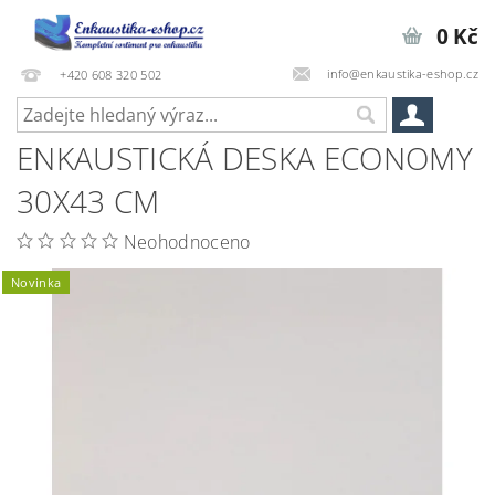
0 Kč
info@enkaustika-eshop.cz
+420 608 320 502
ENKAUSTICKÁ DESKA ECONOMY
30X43 CM
Neohodnoceno
Novinka