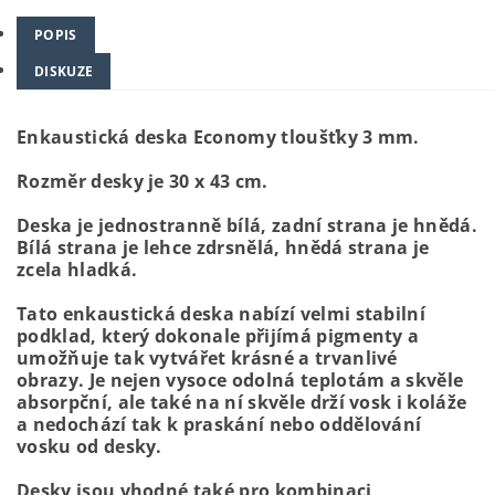
POPIS
DISKUZE
Enkaustická deska Economy tloušťky 3 mm.
Rozměr desky je 30 x 43 cm.
Deska je jednostranně bílá, zadní strana je hnědá.
Bílá strana je lehce zdrsnělá, hnědá strana je
zcela hladká.
Tato enkaustická deska nabízí velmi stabilní
podklad, který dokonale přijímá pigmenty a
umožňuje tak vytvářet krásné a trvanlivé
obrazy.
Je nejen vysoce odolná teplotám a skvěle
absorpční, ale také na ní skvěle drží vosk i koláže
a nedochází tak k praskání nebo oddělování
vosku od desky.
Desky jsou vhodné také pro kombinaci