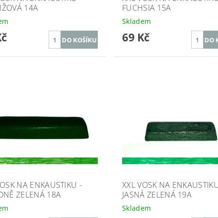
ŽOVÁ 14A
FUCHSIA 15A
dem
Skladem
Kč
69 Kč
VOSK NA ENKAUSTIKU -
XXL VOSK NA ENKAUSTIKU
DNĚ ZELENÁ 18A
JASNÁ ZELENÁ 19A
dem
Skladem