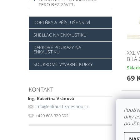
PERO BEZ ZÁVITU
DOPLŇKY A PŘÍSLUŠENSTVÍ
SHELLAC NA ENKAUSTIKU
DÁRKOVÉ POUKAZY NA
ENKAUSTIKU
XXL 
BÍLÁ
SOUKROMÉ VÝVARNÉ KURZY
Skla
69 
KONTAKT
Ing. Kateřina Vránová
info
@
enkaustika-eshop.cz
Použív
+420 608 320 502
díky a
použite
NAS