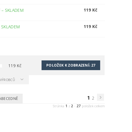
119 Kč
F
–
SKLADEM
119 Kč
–
SKLADEM
119
Kč
POLOŽEK K ZOBRAZENÍ:
27
A VÝROBCŮ
1
2
ABECEDNĚ
1
2
27
Stránka
z
-
položek celkem