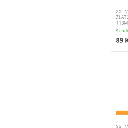
XXL 
ZLAT
113
Skla
89 
XXL 