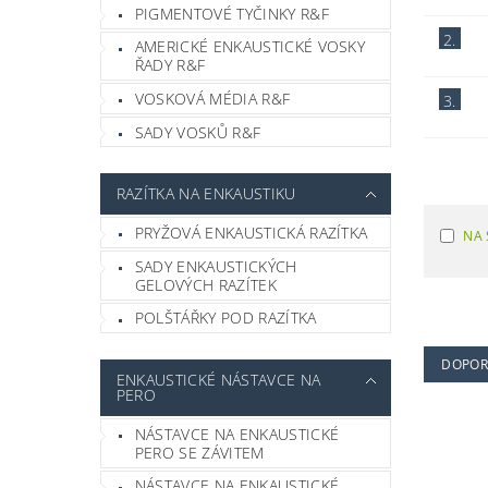
PIGMENTOVÉ TYČINKY R&F
2.
AMERICKÉ ENKAUSTICKÉ VOSKY
ŘADY R&F
VOSKOVÁ MÉDIA R&F
3.
SADY VOSKŮ R&F
RAZÍTKA NA ENKAUSTIKU
PRYŽOVÁ ENKAUSTICKÁ RAZÍTKA
NA 
SADY ENKAUSTICKÝCH
GELOVÝCH RAZÍTEK
POLŠTÁŘKY POD RAZÍTKA
DOPOR
ENKAUSTICKÉ NÁSTAVCE NA
PERO
NÁSTAVCE NA ENKAUSTICKÉ
PERO SE ZÁVITEM
NÁSTAVCE NA ENKAUSTICKÉ