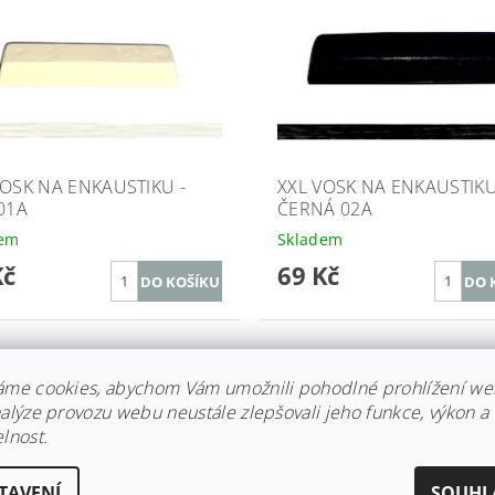
VOSK NA ENKAUSTIKU -
XXL VOSK NA ENKAUSTIKU
 01A
ČERNÁ 02A
dem
Skladem
Kč
69 Kč
áme cookies, abychom Vám umožnili pohodlné prohlížení we
nalýze provozu webu neustále zlepšovali jeho funkce, výkon a
lnost.
TAVENÍ
SOUHL