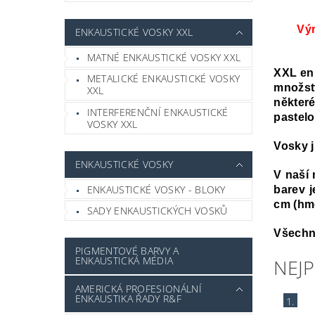
Výr
ENKAUSTICKÉ VOSKY XXL
MATNÉ ENKAUSTICKÉ VOSKY XXL
XXL enk
METALICKÉ ENKAUSTICKÉ VOSKY
množst
XXL
někter
INTERFERENČNÍ ENKAUSTICKÉ
pastelo
VOSKY XXL
Vosky j
ENKAUSTICKÉ VOSKY
V naší 
ENKAUSTICKÉ VOSKY - BLOKY
barev j
cm (hmo
SADY ENKAUSTICKÝCH VOSKŮ
Všechn
PIGMENTOVÉ BARVY A
ENKAUSTICKÁ MÉDIA
NEJ
AMERICKÁ PROFESIONÁLNÍ
ENKAUSTIKA ŘADY R&F
1.