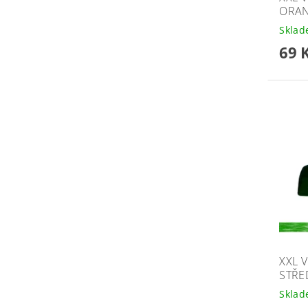
ORAN
Skla
69 
XXL 
STŘE
Skla