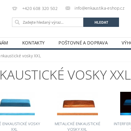
info@enkaustika-eshop.cz
+420 608 320 502
 NÁM
KONTAKTY
POŠTOVNÉ A DOPRAVA
VÝH
Enkaustické vosky XXL
KAUSTICKÉ VOSKY XX
 ENKAUSTICKÉ VOSKY
METALICKÉ ENKAUSTICKÉ
INTERFER
XXL
VOSKY XXL