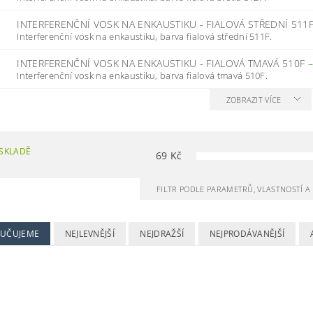
INTERFERENČNÍ VOSK NA ENKAUSTIKU - FIALOVÁ STŘEDNÍ 511
Interferenční vosk na enkaustiku, barva fialová střední 511F.
INTERFERENČNÍ VOSK NA ENKAUSTIKU - FIALOVÁ TMAVÁ 510F
Interferenční vosk na enkaustiku, barva fialová tmavá 510F.
ZOBRAZIT VÍCE
SKLADĚ
69
Kč
FILTR PODLE PARAMETRŮ, VLASTNOSTÍ 
UČUJEME
NEJLEVNĚJŠÍ
NEJDRAŽŠÍ
NEJPRODÁVANĚJŠÍ