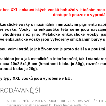
obce XXL enkaustických vosků bohužel v letošním roce u
dostupné pouze do vyprodá
austické vosky s maximálním množstvím pigmentu nabízí 
ví vosku. Vosky na enkaustiku této série jsou navzáje
é vhodnější než jiné. Metalické enkaustické vosky 
vé enkaustické vosky jsou vytvořeny smícháním barvy s 
sou velmi tvrdé, jejich životnost je proto delší a a použitá
nabídce jsou jak metalické a interferenční, tak i standa
e cca 10x2,5x1,5 cm (hmotnost bloku je 30g), rozměr met
tnost bloku je 20g).
y typy XXL vosků jsou vyrobené v EU.
PRODÁVANĚJŠÍ
INTERFERENČNÍ VOSK NA ENKAUSTIKU - FIALOVÁ SVĚTLÁ 512F
Interferenční vosk na enkaustiku, barva fialová světlá 512F.