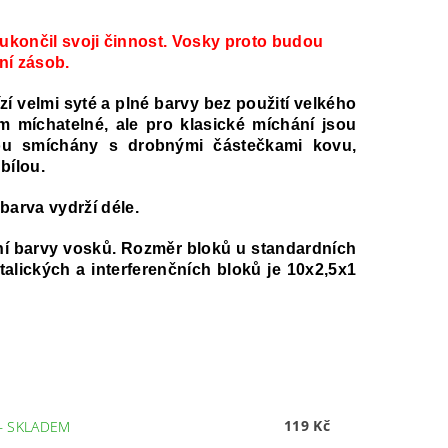
končil svoji činnost. Vosky proto budou
ní zásob.
velmi syté a plné barvy bez použití velkého
m míchatelné, ale pro klasické míchání jsou
jsou smíchány s drobnými částečkami kovu,
bílou.
 barva vydrží déle.
rdní barvy vosků. Rozměr bloků u standardních
alických a interferenčních bloků je 10x2,5x1
119 Kč
–
SKLADEM