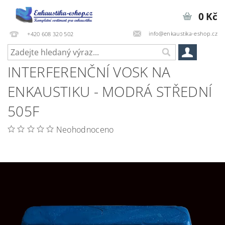
0 Kč
info@enkaustika-eshop.cz
+420 608 320 502
INTERFERENČNÍ VOSK NA
ENKAUSTIKU - MODRÁ STŘEDNÍ
505F
Neohodnoceno