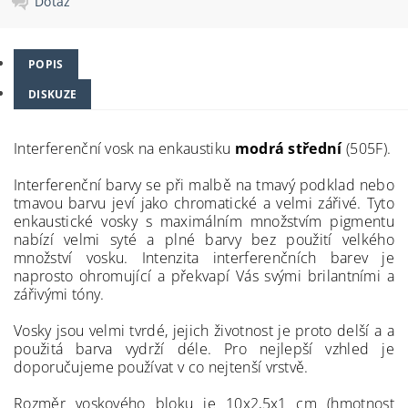
Dotaz
POPIS
DISKUZE
Interferenční vosk na enkaustiku
modrá střední
(505F).
Interferenční barvy se při malbě na tmavý podklad nebo
tmavou barvu jeví jako chromatické a velmi zářivé. Tyto
enkaustické vosky s maximálním množstvím pigmentu
nabízí velmi syté a plné barvy bez použití velkého
množství vosku. Intenzita interferenčních barev je
naprosto ohromující a překvapí Vás svými brilantními a
zářivými tóny.
Vosky jsou velmi tvrdé, jejich životnost je proto delší a a
použitá barva vydrží déle. Pro nejlepší vzhled je
doporučujeme používat v co nejtenší vrstvě.
Rozměr voskového bloku je 10x2,5x1 cm (hmotnost