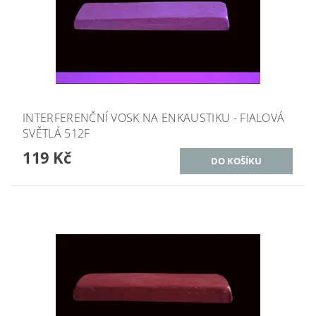
INTERFERENČNÍ VOSK NA ENKAUSTIKU - FIALOVÁ
SVĚTLÁ 512F
119 Kč