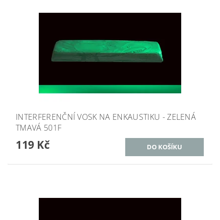
INTERFERENČNÍ VOSK NA ENKAUSTIKU - ZELENÁ
TMAVÁ 501F
119 Kč