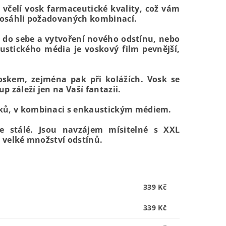
včelí vosk farmaceutické kvality, což vám
 dosáhli požadovaných kombinací.
 do sebe a vytvoření nového odstínu, nebo
ustického média je voskový film pevnější,
oskem, zejména pak při kolážích. Vosk se
p záleží jen na Vaší fantazii.
sků, v kombinaci s enkaustickým médiem.
e stálé. Jsou navzájem mísitelné s XXL
t velké množství odstínů.
339 Kč
339 Kč