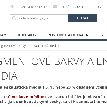
info@enkaustika-eshop.cz
+420 608 320 502
 NÁM
KONTAKTY
POŠTOVNÉ A DOPRAVA
VÝH
Pigmentové barvy a enkaustická média
GMENTOVÉ BARVY A E
DIA
á enkaustická média s 5, 15 nebo 20 % obsahem včelí
tické voskové médium
ve tvaru cihličky je vlastně
užití jak s enkaustickými vosky, tak i k samostatnému 