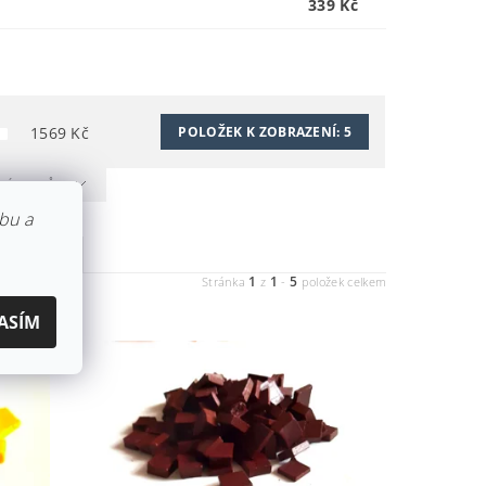
339 Kč
1569
Kč
POLOŽEK K ZOBRAZENÍ:
5
A VÝROBCŮ
bu a
ABECEDNĚ
1
1
5
Stránka
z
-
položek celkem
ASÍM