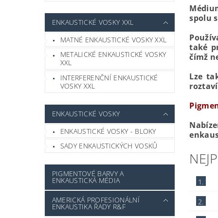
Médium
spolu 
ENKAUSTICKÉ VOSKY XXL
Použív
MATNÉ ENKAUSTICKÉ VOSKY XXL
také p
METALICKÉ ENKAUSTICKÉ VOSKY
čímž ne
XXL
Lze ta
INTERFERENČNÍ ENKAUSTICKÉ
roztaví
VOSKY XXL
Pigmen
ENKAUSTICKÉ VOSKY
Nabíze
ENKAUSTICKÉ VOSKY - BLOKY
enkaus
SADY ENKAUSTICKÝCH VOSKŮ
NEJ
PIGMENTOVÉ BARVY A
ENKAUSTICKÁ MÉDIA
1.
AMERICKÁ PROFESIONÁLNÍ
2.
ENKAUSTIKA ŘADY R&F