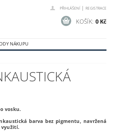
|
PŘIHLÁŠENÍ
REGISTRACE
KOŠÍK:
0 Kč
ODY NÁKUPU
NKAUSTICKÁ
ho vosku.
 enkaustická barva bez pigmentu,
navržená
využití.