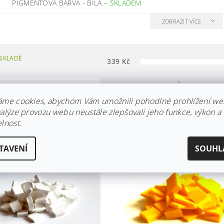
PIGMENTOVÁ BARVA - BÍLÁ
–
SKLADEM
ZOBRAZIT VÍCE
SKLADĚ
339
Kč
FILTR PODLE PARAMETRŮ, VLASTNOSTÍ 
áme cookies, abychom Vám umožnili pohodlné prohlížení we
nalýze provozu webu neustále zlepšovali jeho funkce, výkon a
UČUJEME
NEJLEVNĚJŠÍ
NEJDRAŽŠÍ
NEJPRODÁVANĚJŠÍ
lnost.
TAVENÍ
SOUHL