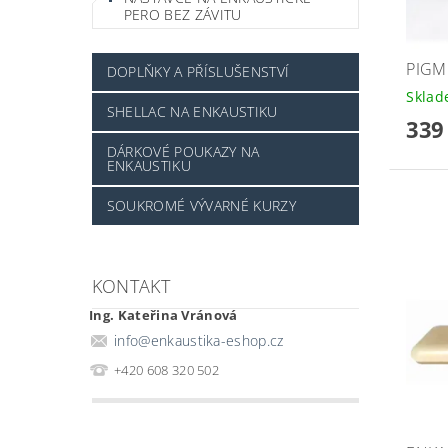
PERO BEZ ZÁVITU
PIGM
DOPLŇKY A PŘÍSLUŠENSTVÍ
Skla
SHELLAC NA ENKAUSTIKU
339
DÁRKOVÉ POUKAZY NA
ENKAUSTIKU
SOUKROMÉ VÝVARNÉ KURZY
KONTAKT
Ing. Kateřina Vránová
info
@
enkaustika-eshop.cz
+420 608 320 502