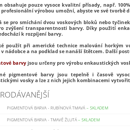
 obsahuje pouze vysoce kvalitní přísady, např. 100% 
s profesionální výrobou umožní, abyste ve své tvorbě
á se pro smíchání dvou voskových bloků nebo tyčinek
ro zvýšení transparentnosti barvy.
Díky použití enka
dochází k rozpíjení barvy.
ké použít při americké technice malování horkým v
 v nádobce a na podklad se nanáší štětcem. Další postu
tové barvy
jsou určeny pro výrobu enkaustických vo
né pigmentové barvy jsou tepelně i časově vysoc
tickými vosky a lze z nich jejich kombinacemi vytvoři
PRODÁVANĚJŠÍ
PIGMENTOVÁ BARVA - RUBÍNOVÁ TMAVÁ
–
SKLADEM
PIGMENTOVÁ BARVA - TMAVĚ ŽLUTÁ
–
SKLADEM