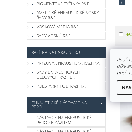
3.
PIGMENTOVÉ TYČINKY R&F
AMERICKÉ ENKAUSTICKÉ VOSKY
ŘADY R&F
VOSKOVÁ MÉDIA R&F
NA 
SADY VOSKŮ R&F
RAZÍTKA NA ENKAUSTIKU
Použív
PRYŽOVÁ ENKAUSTICKÁ RAZÍTKA
díky a
DOPOR
SADY ENKAUSTICKÝCH
použite
GELOVÝCH RAZÍTEK
POLŠTÁŘKY POD RAZÍTKA
NAS
ENKAUSTICKÉ NÁSTAVCE NA
PERO
NÁSTAVCE NA ENKAUSTICKÉ
PERO SE ZÁVITEM
NÁSTAVCE NA ENKAUSTICKÉ