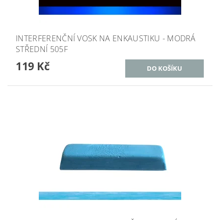
INTERFERENČNÍ VOSK NA ENKAUSTIKU - MODRÁ
STŘEDNÍ 505F
119 Kč