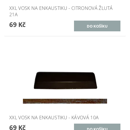
XXL VOSK NA ENKAUSTIKU - CITRONOVÁ ŽLUTÁ
21A
69 Kč
XXL VOSK NA ENKAUSTIKU - KÁVOVÁ 10A
69 Kč