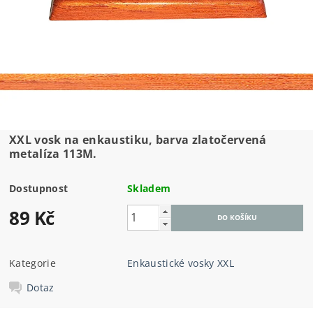
XXL vosk na enkaustiku, barva zlatočervená
metalíza 113M.
Dostupnost
Skladem
89 Kč
Kategorie
Enkaustické vosky XXL
Dotaz