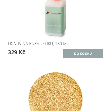
FIXATIV NA ENKAUSTIKU, 150 ML
329 Kč