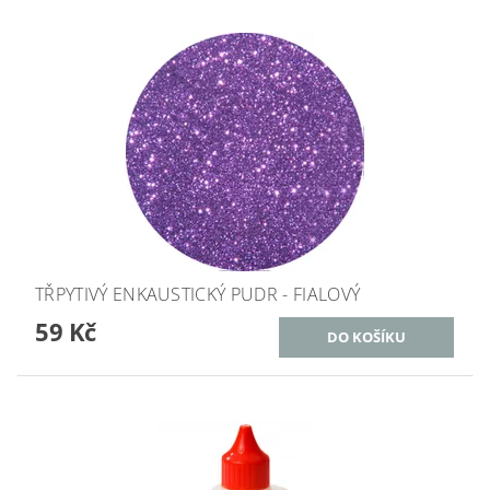
TŘPYTIVÝ ENKAUSTICKÝ PUDR - FIALOVÝ
59 Kč