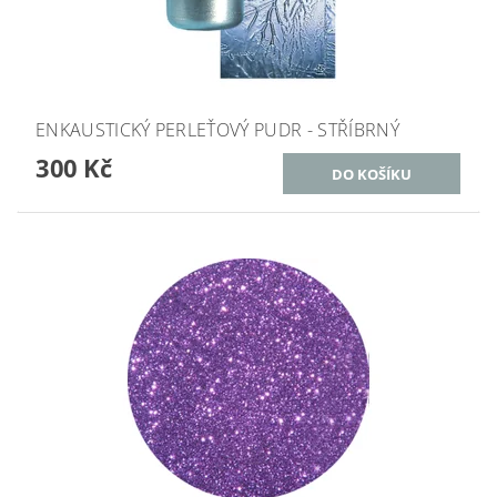
ENKAUSTICKÝ PERLEŤOVÝ PUDR - STŘÍBRNÝ
300 Kč