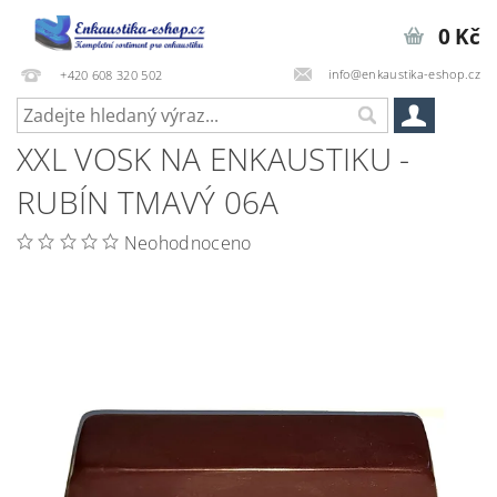
0 Kč
info@enkaustika-eshop.cz
+420 608 320 502
XXL VOSK NA ENKAUSTIKU -
RUBÍN TMAVÝ 06A
Neohodnoceno