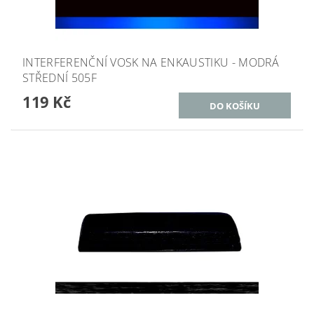
INTERFERENČNÍ VOSK NA ENKAUSTIKU - MODRÁ
STŘEDNÍ 505F
119 Kč