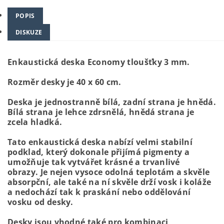
POPIS
DISKUZE
Enkaustická deska Economy tloušťky 3 mm.
Rozměr desky je 40 x 60 cm.
Deska je jednostranně bílá, zadní strana je hnědá.
Bílá strana je lehce zdrsnělá, hnědá strana je
zcela hladká.
Tato enkaustická deska nabízí velmi stabilní
podklad, který dokonale přijímá pigmenty a
umožňuje tak vytvářet krásné a trvanlivé
obrazy.
Je nejen vysoce odolná teplotám a skvěle
absorpční, ale také na ní skvěle drží vosk i koláže
a nedochází tak k praskání nebo oddělování
vosku od desky.
Desky jsou vhodné také pro kombinaci