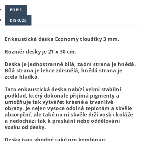
POPIS
DISKUZE
Enkaustická deska Economy tloušťky 3 mm.
Rozměr desky je 21 x 30 cm.
Deska je jednostranně bílá, zadní strana je hnědá.
Bílá strana je lehce zdrsnělá, hnědá strana je
zcela hladká.
Tato enkaustická deska nabízí velmi stabilní
podklad, který dokonale přijímá pigmenty a
umožňuje tak vytvářet krásné a trvanlivé
obrazy.
Je nejen vysoce odolná teplotám a skvěle
absorpční, ale také na ní skvěle drží vosk i koláže
a nedochází tak k praskání nebo oddělování
vosku od desky.
Desky jsou vhodné také pro kombinaci