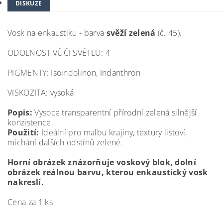
DISKUZE
Vosk na enkaustiku - barva
svěží zelená
(č. 45).
ODOLNOST VŮČI SVĚTLU: 4
PIGMENTY: Isoindolinon, Indanthron
VISKOZITA: vysoká
Popis:
Vysoce transparentní přírodní zelená silnější
konzistence.
Použití:
Ideální pro malbu krajiny, textury listoví,
míchání dalších odstínů zelené.
Horní obrázek znázorňuje voskový blok, dolní
obrázek reálnou barvu, kterou enkaustický vosk
nakreslí.
Cena za 1 ks