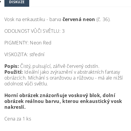
DISKUZE
Vosk na enkaustiku - barva
červená neon
(č. 36).
ODOLNOST VŮČI SVĚTLU: 3
PIGMENTY: Neon Red
VISKOZITA: střední
Popis:
Čistý, pulsující, zářivě červený odstín.
Použití:
Ideální jako zvýraznění v abstraktních fantasy
obrázcích. Míchání s oranžovou a růžovou - má ale nižší
odolnost vůči světlu.
Horní obrázek znázorňuje voskový blok, dolní
obrázek reálnou barvu, kterou enkaustický vosk
nakreslí.
Cena za 1 ks