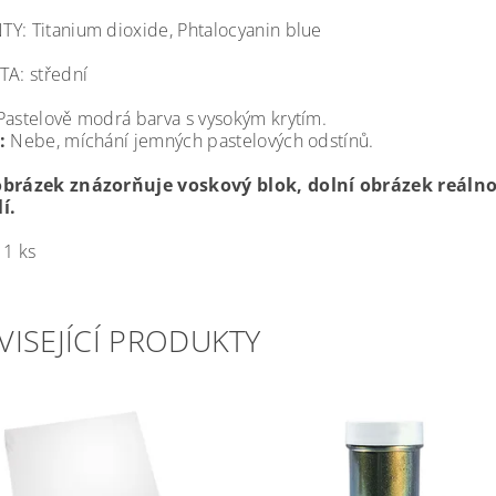
TY: Titanium dioxide, Phtalocyanin blue
TA: střední
astelově modrá barva s vysokým krytím.
:
Nebe, míchání jemných pastelových odstínů.
obrázek znázorňuje voskový blok, dolní obrázek reáln
í.
 1 ks
VISEJÍCÍ PRODUKTY