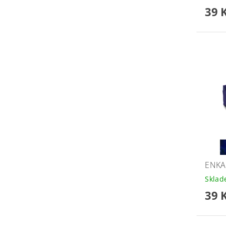
39 
ENKA
Skla
39 