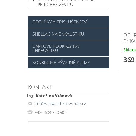
PERO BEZ ZÁVITU
DOPLŇKY A PŘÍSLUŠENSTVÍ
SHELLAC NA ENKAUSTIKU
OCHR
ENKA
DÁRKOVÉ POUKAZY NA
Skla
ENKAUSTIKU
369
SOUKROMÉ VÝVARNÉ KURZY
KONTAKT
Ing. Kateřina Vránová
info
@
enkaustika-eshop.cz
+420 608 320 502