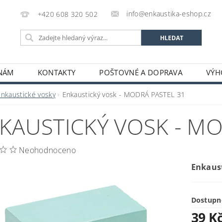
info@enkaustika-eshop.cz
+420 608 320 502
 NÁM
KONTAKTY
POŠTOVNÉ A DOPRAVA
VÝH
Enkaustické vosky
Enkaustický vosk - MODRÁ PASTEL 31
KAUSTICKÝ VOSK - MO
Neohodnoceno
Enkaus
Dostupn
39 K