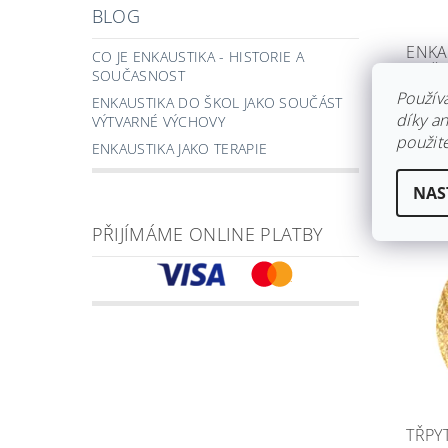
BLOG
ENKA
CO JE ENKAUSTIKA - HISTORIE A
- MĚ
SOUČASNOST
Použív
Skla
ENKAUSTIKA DO ŠKOL JAKO SOUČÁST
díky a
VÝTVARNÉ VÝCHOVY
300
použite
ENKAUSTIKA JAKO TERAPIE
NAS
PŘIJÍMÁME ONLINE PLATBY
TŘPYT