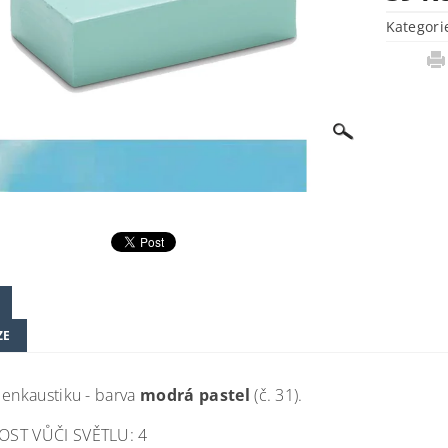
Kategori
ZE
 enkaustiku - barva
modrá pastel
(č. 31).
OST VŮČI SVĚTLU: 4