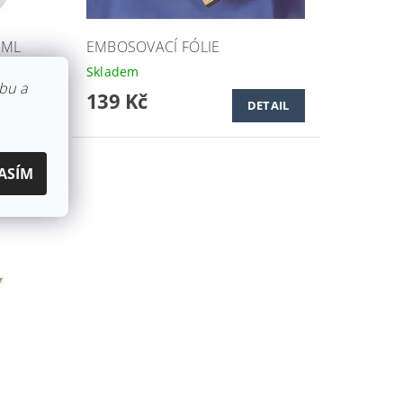
 ML
EMBOSOVACÍ FÓLIE
Skladem
bu a
139 Kč
DETAIL
ASÍM