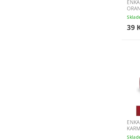
ENKA
ORAN
Skla
39 
ENKA
KARM
Skla