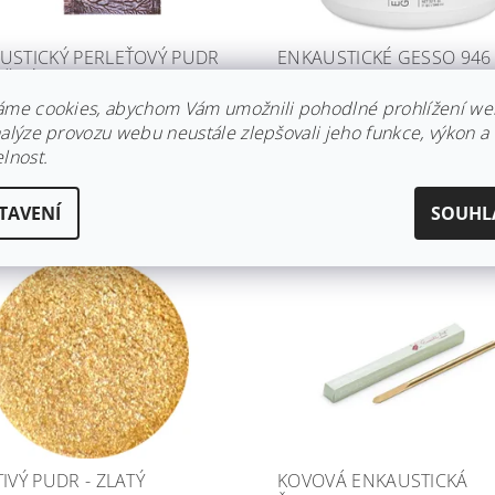
USTICKÝ PERLEŤOVÝ PUDR
ENKAUSTICKÉ GESSO 946
DĚNÝ
Skladem
áme cookies, abychom Vám umožnili pohodlné prohlížení we
dem
2 289 Kč
nalýze provozu webu neustále zlepšovali jeho funkce, výkon a
 Kč
lnost.
TAVENÍ
SOUHL
IVÝ PUDR - ZLATÝ
KOVOVÁ ENKAUSTICKÁ