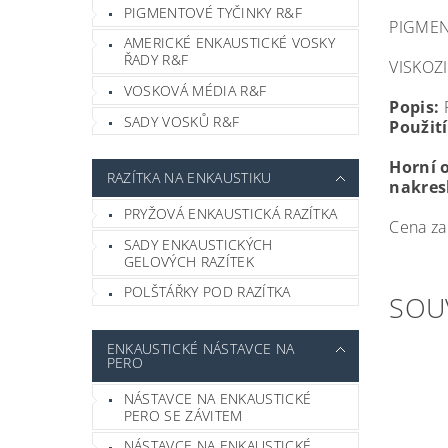
PIGMENTOVÉ TYČINKY R&F
PIGMEN
AMERICKÉ ENKAUSTICKÉ VOSKY
ŘADY R&F
VISKOZI
VOSKOVÁ MÉDIA R&F
Popis:
P
SADY VOSKŮ R&F
Použití
Horní 
RAZÍTKA NA ENKAUSTIKU
nakresl
PRYŽOVÁ ENKAUSTICKÁ RAZÍTKA
Cena za
SADY ENKAUSTICKÝCH
GELOVÝCH RAZÍTEK
POLŠTÁŘKY POD RAZÍTKA
SOU
ENKAUSTICKÉ NÁSTAVCE NA
PERO
NÁSTAVCE NA ENKAUSTICKÉ
PERO SE ZÁVITEM
NÁSTAVCE NA ENKAUSTICKÉ