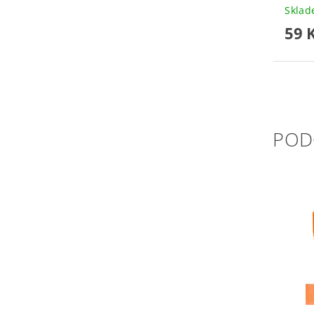
Skla
59 
POD