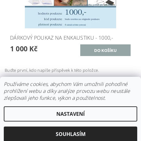
DÁRKOVÝ POUKAZ NA ENKAUSTIKU - 1000,-
1 000 Kč
Buďte první, kdo napíše příspěvek k této položce.
Přidat komentář
Používáme cookies, abychom Vám umožnili pohodlné
prohlížení webu a díky analýze provozu webu neustále
zlepšovali jeho funkce, výkon a použitelnost.
NASTAVENÍ
2026 ©
ENKAUSTIKA - ESHOP.CZ
, všechna práva vyhrazena
Vytvořil Shoptet
SOUHLASÍM