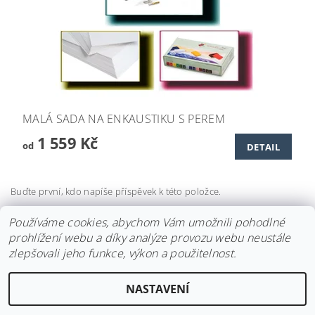
MALÁ SADA NA ENKAUSTIKU S PEREM
1 559 Kč
od
DETAIL
Buďte první, kdo napíše příspěvek k této položce.
Přidat komentář
Používáme cookies, abychom Vám umožnili pohodlné
prohlížení webu a díky analýze provozu webu neustále
zlepšovali jeho funkce, výkon a použitelnost.
NASTAVENÍ
2026 ©
ENKAUSTIKA - ESHOP.CZ
, všechna práva vyhrazena