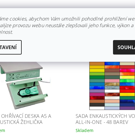
to produkt není možné uplatnit 5 % slevu pro školská z
áme cookies, abychom Vám umožnili pohodlné prohlížení we
nalýze provozu webu neustále zlepšovali jeho funkce, výkon a
lnost.
OBNÉ PRODUKTY
TAVENÍ
SOUHL
 OHŘÍVACÍ DESKA A5 A
SADA ENKAUSTICKÝCH V
USTICKÁ ŽEHLIČKA
ALL-IN-ONE - 48 BAREV
dem
Skladem