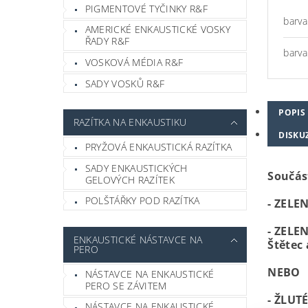
PIGMENTOVÉ TYČINKY R&F
barva
AMERICKÉ ENKAUSTICKÉ VOSKY
ŘADY R&F
barva
VOSKOVÁ MÉDIA R&F
SADY VOSKŮ R&F
POPIS
RAZÍTKA NA ENKAUSTIKU
DISKU
PRYŽOVÁ ENKAUSTICKÁ RAZÍTKA
SADY ENKAUSTICKÝCH
Součást
GELOVÝCH RAZÍTEK
POLŠTÁŘKY POD RAZÍTKA
- ZELE
- ZELE
ENKAUSTICKÉ NÁSTAVCE NA
Štětec
PERO
NEBO
NÁSTAVCE NA ENKAUSTICKÉ
PERO SE ZÁVITEM
- ŽLUT
NÁSTAVCE NA ENKAUSTICKÉ