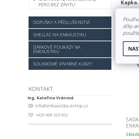
Kapka.
PERO BEZ ZÁVITU
Na ten
Použív
DOPLŇKY A PŘÍSLUŠENSTVÍ
díky a
použite
SHELLAC NA ENKAUSTIKU
POD
DÁRKOVÉ POUKAZY NA
NAS
ENKAUSTIKU
SOUKROMÉ VÝVARNÉ KURZY
KONTAKT
Ing. Kateřina Vránová
info
@
enkaustika-eshop.cz
+420 608 320 502
SADA
ENKA
Skla