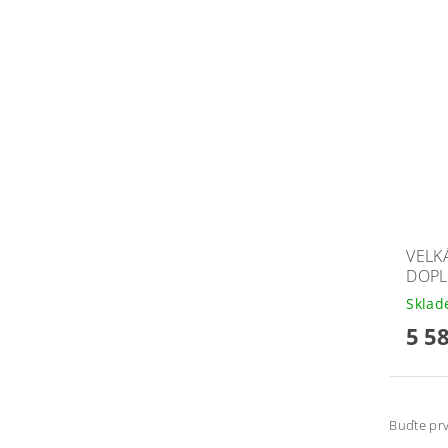
VELK
DOPL
Skla
5 5
Buďte prv