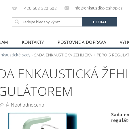
info@enkaustika-eshop.cz
+420 608 320 502
 NÁM
KONTAKTY
POŠTOVNÉ A DOPRAVA
VÝH
Enkaustické sady
SADA ENKAUSTICKÁ ŽEHLIČKA + PERO S REGUL
DA ENKAUSTICKÁ ŽEHL
GULÁTOREM
Neohodnoceno
Sada en
regulát