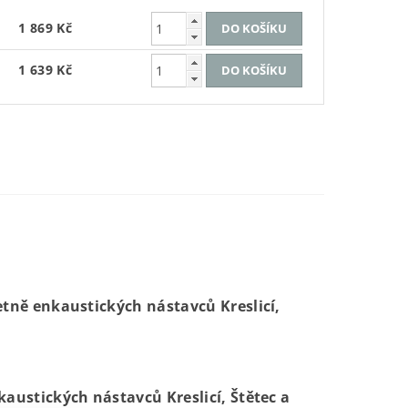
1 869 Kč
1 639 Kč
tně enkaustických nástavců Kreslicí,
austických nástavců Kreslicí, Štětec a