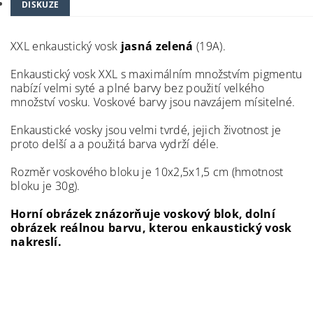
DISKUZE
XXL enkaustický vosk
jasná zelená
(19A).
Enkaustický vosk XXL s maximálním množstvím pigmentu
nabízí velmi syté a plné barvy bez použití velkého
množství vosku. Voskové barvy jsou navzájem mísitelné.
Enkaustické vosky jsou velmi tvrdé, jejich životnost je
proto delší a a použitá barva vydrží déle.
Rozměr voskového bloku je 10x2,5x1,5 cm (hmotnost
bloku je 30g).
Horní obrázek znázorňuje voskový blok, dolní
obrázek reálnou barvu, kterou enkaustický vosk
nakreslí.