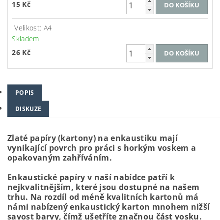
15 Kč
Velikost: A4
Skladem
26 Kč
POPIS
DISKUZE
Zlaté papíry (kartony) na enkaustiku mají
vynikající povrch pro práci s horkým voskem a
opakovaným zahříváním.
Enkaustické papíry v naší nabídce patří k
nejkvalitnějším, které jsou dostupné na našem
trhu. Na rozdíl od méně kvalitních kartonů má
námi nabízený enkaustický karton mnohem nižší
savost barvy, čímž ušetříte značnou část vosku.