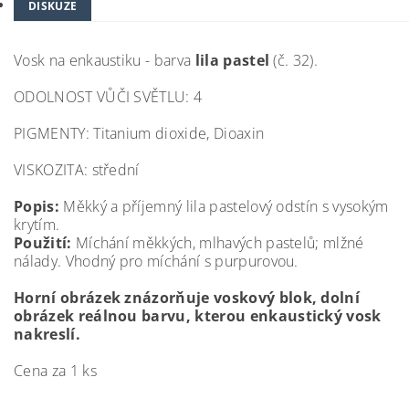
DISKUZE
Vosk na enkaustiku - barva
lila pastel
(č. 32).
ODOLNOST VŮČI SVĚTLU: 4
PIGMENTY: Titanium dioxide, Dioaxin
VISKOZITA: střední
Popis:
Měkký a příjemný lila pastelový odstín s vysokým
krytím.
Použití:
Míchání měkkých, mlhavých pastelů; mlžné
nálady. Vhodný pro míchání s purpurovou.
Horní obrázek znázorňuje voskový blok, dolní
obrázek reálnou barvu, kterou enkaustický vosk
nakreslí.
Cena za 1 ks