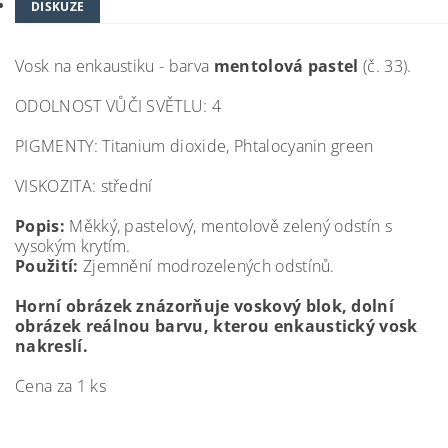
DISKUZE
Vosk na enkaustiku - barva
mentolová pastel
(č. 33).
ODOLNOST VŮČI SVĚTLU: 4
PIGMENTY: Titanium dioxide, Phtalocyanin green
VISKOZITA: střední
Popis:
Měkký, pastelový, mentolově zelený odstín s
vysokým krytím.
Použití:
Zjemnění modrozelených odstínů.
Horní obrázek znázorňuje voskový blok, dolní
obrázek reálnou barvu, kterou enkaustický vosk
nakreslí.
Cena za 1 ks