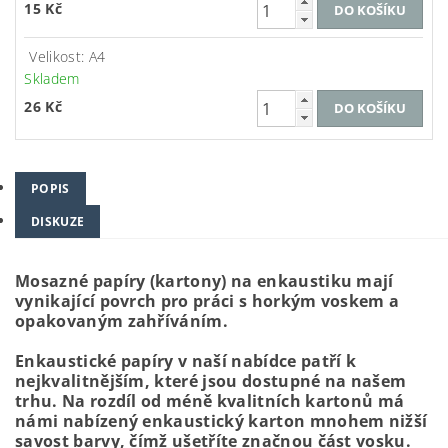
15 Kč
Velikost: A4
Skladem
26 Kč
POPIS
DISKUZE
Mosazné papíry (kartony) na enkaustiku mají
vynikající povrch pro práci s horkým voskem a
opakovaným zahříváním.
Enkaustické papíry v naší nabídce patří k
nejkvalitnějším, které jsou dostupné na našem
trhu. Na rozdíl od méně kvalitních kartonů má
námi nabízený enkaustický karton mnohem nižší
savost barvy, čímž ušetříte značnou část vosku.