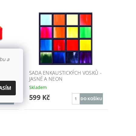
bu a
RVENÁ
SADA ENKAUSTICKÝCH VOSKŮ -
JASNÉ A NEON
Skladem
ASÍM
599 Kč