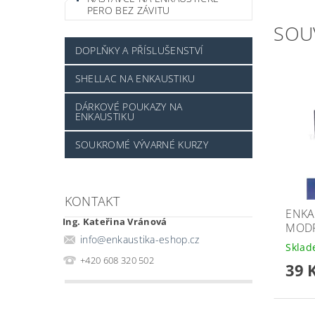
PERO BEZ ZÁVITU
SOU
DOPLŇKY A PŘÍSLUŠENSTVÍ
SHELLAC NA ENKAUSTIKU
DÁRKOVÉ POUKAZY NA
ENKAUSTIKU
SOUKROMÉ VÝVARNÉ KURZY
KONTAKT
ENKA
Ing. Kateřina Vránová
MODR
info
@
enkaustika-eshop.cz
Skla
+420 608 320 502
39 