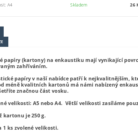
ost: A4
Skladem
26 
ZE
né papíry (kartony) na enkaustiku mají vynikající pov
aným zahříváním.
tické papíry v naší nabídce patří k nejkvalitnějším, 
 od méně kvalitních kartonů má námi nabízený enkaus
šetříte značnou část vosku.
é velikosti: A5 nebo A4. Větší velikosti zasíláme pouz
 kartonu je 250 g.
 1 ks zvolené velikosti.