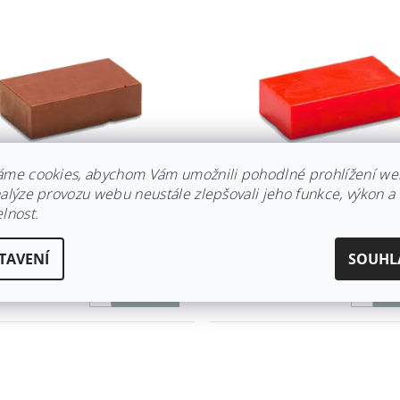
áme cookies, abychom Vám umožnili pohodlné prohlížení we
nalýze provozu webu neustále zlepšovali jeho funkce, výkon a
lnost.
USTICKÝ VOSK -
ENKAUSTICKÝ VOSK - ČE
OHNĚDÁ 14
NEON 36
dem
Skladem
TAVENÍ
SOUHL
Kč
39 Kč