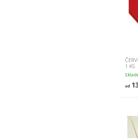
ČERV
1 KS
Skla
13
od