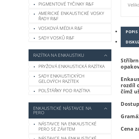
PIGMENTOVÉ TYČINKY R&F
Velik
AMERICKÉ ENKAUSTICKÉ VOSKY
ŘADY R&F
VOSKOVÁ MÉDIA R&F
POPIS
SADY VOSKŮ R&F
DISKU
RAZÍTKA NA ENKAUSTIKU
Stříbr
opakov
PRYŽOVÁ ENKAUSTICKÁ RAZÍTKA
SADY ENKAUSTICKÝCH
Enkaus
GELOVÝCH RAZÍTEK
rozdíl
POLŠTÁŘKY POD RAZÍTKA
čímž u
Dostupn
ENKAUSTICKÉ NÁSTAVCE NA
PERO
Gramáž
NÁSTAVCE NA ENKAUSTICKÉ
Cena za
PERO SE ZÁVITEM
NÁSTAVCE NA ENKAUSTICKÉ