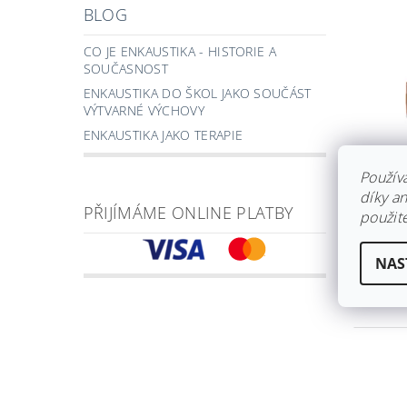
BLOG
CO JE ENKAUSTIKA - HISTORIE A
SOUČASNOST
ENKAUSTIKA DO ŠKOL JAKO SOUČÁST
VÝTVARNÉ VÝCHOVY
ENKAUSTIKA JAKO TERAPIE
Použív
díky a
PŘIJÍMÁME ONLINE PLATBY
použite
ENKA
ŽLUT
Skla
NAS
39 