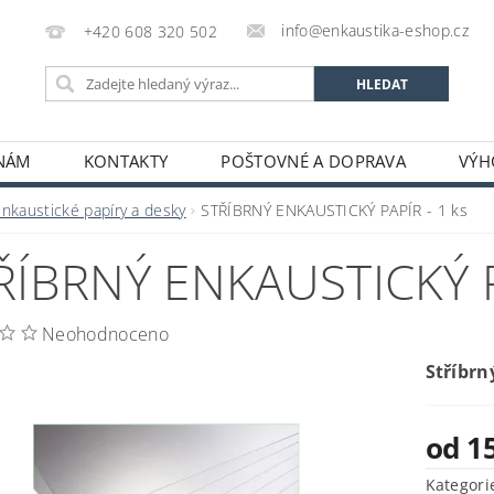
info@enkaustika-eshop.cz
+420 608 320 502
 NÁM
KONTAKTY
POŠTOVNÉ A DOPRAVA
VÝH
Enkaustické papíry a desky
STŘÍBRNÝ ENKAUSTICKÝ PAPÍR - 1 ks
ŘÍBRNÝ ENKAUSTICKÝ P
Neohodnoceno
Stříbrn
od 1
Kategori