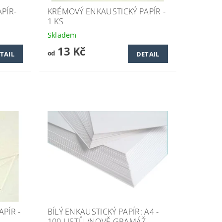
PÍR-
KRÉMOVÝ ENKAUSTICKÝ PAPÍR -
1 KS
Skladem
13 Kč
od
TAIL
DETAIL
PÍR -
BÍLÝ ENKAUSTICKÝ PAPÍR: A4 -
100 LISTŮ /NOVĚ GRAMÁŽ