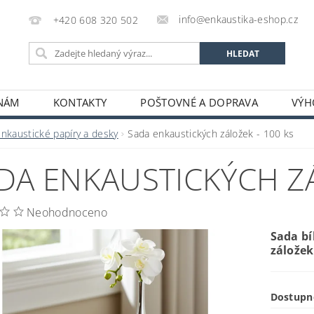
info@enkaustika-eshop.cz
+420 608 320 502
 NÁM
KONTAKTY
POŠTOVNÉ A DOPRAVA
VÝH
Enkaustické papíry a desky
Sada enkaustických záložek - 100 ks
DA ENKAUSTICKÝCH ZÁ
Neohodnoceno
Sada bí
záložek
Dostupn