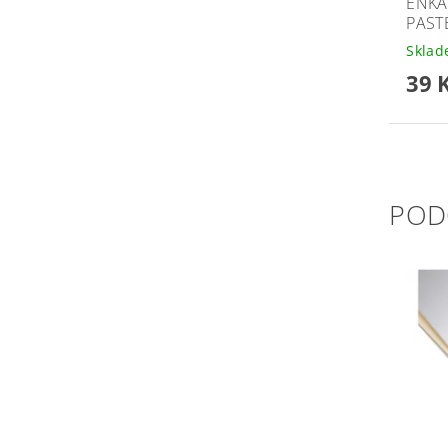
ENKA
PAST
Skla
39 
POD