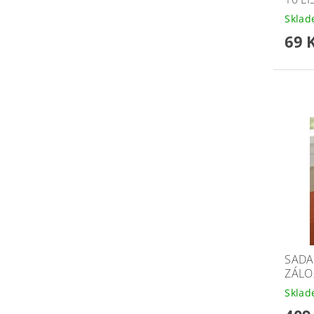
Skla
69 
SADA
ZÁLOŽ
Skla