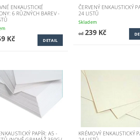
VNÉ ENKAUSTICKÉ
ČERVENÝ ENKAUSTICKÝ PA
ONY: 6 RŮZNÝCH BAREV -
24 LISTŮ
STŮ
Skladem
dem
239 Kč
od
DE
9 Kč
DETAIL
ENKAUSTICKÝ PAPÍR: A5 -
KRÉMOVÝ ENKAUSTICKÝ PA
ISTŮ /NOVĚ GRAMÁŽ 350G/
24 LISTŮ