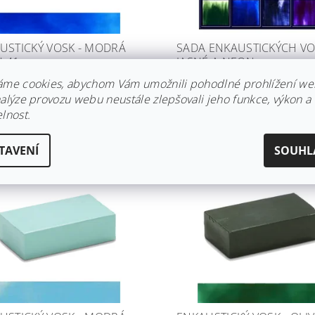
USTICKÝ VOSK - MODRÁ
SADA ENKAUSTICKÝCH VO
 41
JASNÉ A NEON
dem
Skladem
áme cookies, abychom Vám umožnili pohodlné prohlížení we
nalýze provozu webu neustále zlepšovali jeho funkce, výkon a
Kč
599 Kč
lnost.
TAVENÍ
SOUHL