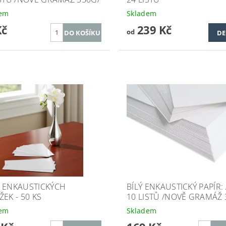
dem
Skladem
Kč
239 Kč
od
DE
 ENKAUSTICKÝCH
BÍLÝ ENKAUSTICKÝ PAPÍR: 
EK - 50 KS
10 LISTŮ /NOVĚ GRAMÁŽ 
dem
Skladem