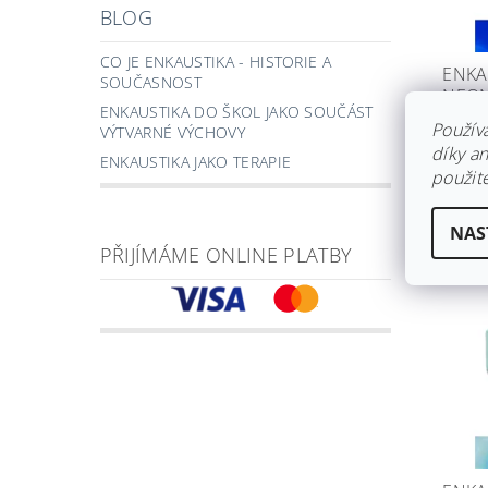
BLOG
CO JE ENKAUSTIKA - HISTORIE A
ENKA
SOUČASNOST
NEON
ENKAUSTIKA DO ŠKOL JAKO SOUČÁST
Skla
Použív
VÝTVARNÉ VÝCHOVY
díky a
39 
ENKAUSTIKA JAKO TERAPIE
použite
NAS
PŘIJÍMÁME ONLINE PLATBY