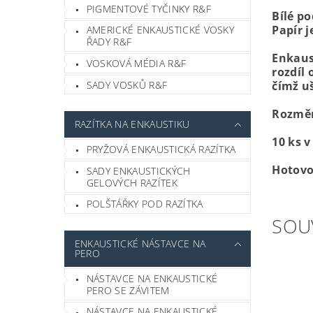
PIGMENTOVÉ TYČINKY R&F
Bílé p
Papír 
AMERICKÉ ENKAUSTICKÉ VOSKY
ŘADY R&F
Enkaus
VOSKOVÁ MÉDIA R&F
rozdíl
SADY VOSKŮ R&F
čímž u
Rozměr
RAZÍTKA NA ENKAUSTIKU
10 ks v
PRYŽOVÁ ENKAUSTICKÁ RAZÍTKA
Hotovo
SADY ENKAUSTICKÝCH
GELOVÝCH RAZÍTEK
POLŠTÁŘKY POD RAZÍTKA
SOU
ENKAUSTICKÉ NÁSTAVCE NA
PERO
NÁSTAVCE NA ENKAUSTICKÉ
PERO SE ZÁVITEM
NÁSTAVCE NA ENKAUSTICKÉ