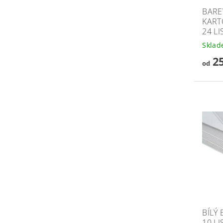
BARE
KART
24 LI
Skla
25
od
BÍLÝ 
10 L