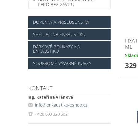
PERO BEZ ZÁVITU
DOPLŇKY A PŘÍSLUŠENSTVÍ
SHELLAC NA ENKAUSTIKU
FIXA
ML
DÁRKOVÉ POUKAZY NA
ENKAUSTIKU
Skla
SOUKROMÉ VÝVARNÉ KURZY
329
KONTAKT
Ing. Kateřina Vránová
info
@
enkaustika-eshop.cz
+420 608 320 502