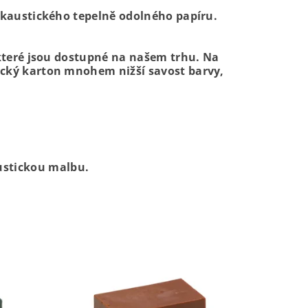
nkaustického tepelně odolného papíru.
 které jsou dostupné na našem trhu. Na
ický karton mnohem nižší savost barvy,
stickou malbu.