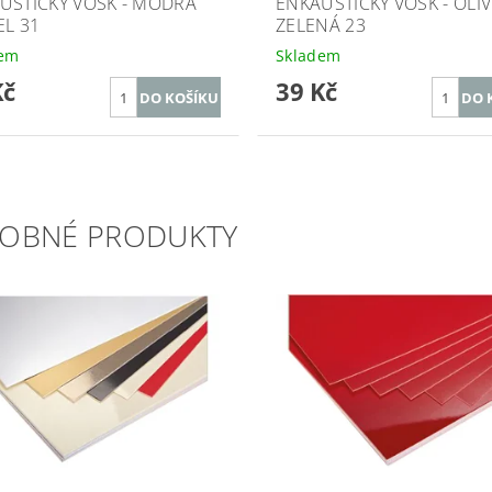
USTICKÝ VOSK - MODRÁ
ENKAUSTICKÝ VOSK - OLI
EL 31
ZELENÁ 23
dem
Skladem
Kč
39 Kč
OBNÉ PRODUKTY