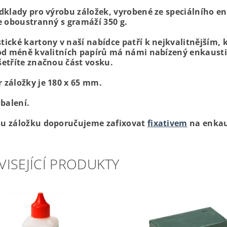
odklady pro výrobu záložek, vyrobené ze speciálního e
je oboustranný s gramáží 350 g.
tické kartony v naší nabídce patří k nejkvalitnějším,
 od méně kvalitních papírů má námi nabízený enkaust
šetříte značnou část vosku.
 záložky je 180 x 65 mm.
 balení.
u záložku doporučujeme zafixovat
fixativem
na enkau
VISEJÍCÍ PRODUKTY