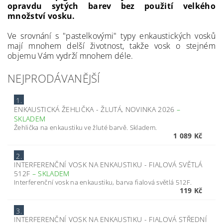
opravdu sytých barev bez použití velkého
množství vosku.
Ve srovnání s "pastelkovými" typy enkaustických vosků
mají mnohem delší životnost, takže vosk o stejném
objemu Vám vydrží mnohem déle.
NEJPRODÁVANĚJŠÍ
1.
ENKAUSTICKÁ ŽEHLIČKA - ŽLUTÁ, NOVINKA 2026
–
SKLADEM
Žehlička na enkaustiku ve žluté barvě. Skladem.
1 089 Kč
2.
INTERFERENČNÍ VOSK NA ENKAUSTIKU - FIALOVÁ SVĚTLÁ
512F
–
SKLADEM
Interferenční vosk na enkaustiku, barva fialová světlá 512F.
119 Kč
3.
INTERFERENČNÍ VOSK NA ENKAUSTIKU - FIALOVÁ STŘEDNÍ