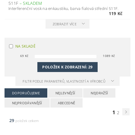
511F
–
SKLADEM
Interferenční vosk na enkaustiku, barva fialová střední 511F.
119 Kč
ZOBRAZIT VÍCE
NA SKLADĚ
69
Kč
1089
Kč
POLOŽEK K ZOBRAZENÍ:
29
FILTR PODLE PARAMETRŮ, VLASTNOSTÍ A VÝROBCŮ
DOPORUČUJEME
NEJLEVNĚJŠÍ
NEJDRAŽŠÍ
NEJPRODÁVANĚJŠÍ
ABECEDNĚ
1
2
29
položek celkem