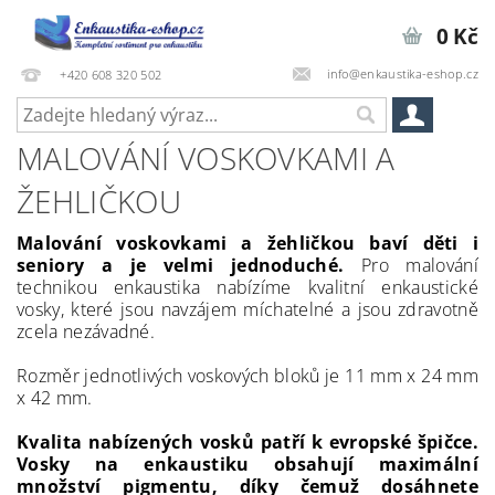
0 Kč
info@enkaustika-eshop.cz
+420 608 320 502
MALOVÁNÍ VOSKOVKAMI A
ŽEHLIČKOU
Malování voskovkami a žehličkou baví děti i
seniory a je velmi jednoduché.
Pro malování
technikou enkaustika nabízíme kvalitní enkaustické
vosky, které jsou navzájem míchatelné a jsou zdravotně
zcela nezávadné.
Rozměr jednotlivých voskových bloků je 11 mm x 24 mm
x 42 mm.
Kvalita nabízených vosků patří k evropské špičce.
Vosky na enkaustiku obsahují maximální
množství pigmentu, díky čemuž dosáhnete