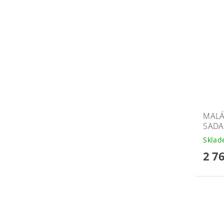
MALÁ
SADA
Skla
2 7