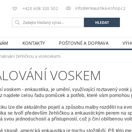
info@enkaustika-eshop.cz
+420 608 320 502
 NÁM
KONTAKTY
POŠTOVNÉ A DOPRAVA
VÝH
malování žehličkou a voskovkami
LOVÁNÍ VOSKEM
í voskem - enkaustika, je umění, využívající roztavený vosk 
z najdete celou řadu pomůcek a potřeb, které vám pomohou 
iku lze dle aktuálního pojetí a způsobu malby rozdělit na e
ika se tvoří především žehličkou a enkaustickým perem na sp
á svou jednoduchostí a přístupností, což ji činí oblíbenou v
é straně, americká enkaustika je trochu složitější. Při této 