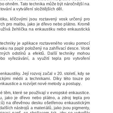
bo ohněm. Tato technika může být náročnější na
vání a vytváření složitějších děl.
iku, klíčovými jsou roztavený vosk určený pro
rch pro malbu, jako je dřevo nebo plátno. Kromě
používá žehlička na enkaustiku nebo enkaustická
techniky je aplikace roztaveného vosku pomocí
osku na papír položený na zahřívací desce. Vosk
ných odstínů a efektů. Další techniky mohou
bo vyřezávání, a využití tepla pro vytvoření
nkaustiky. Její rozvoj začal v 20. století, kdy se
ickými médii a technikami. Díky této touze po
enkaustice a rozvíjet nové metody a postupy.
é těm, které se používají v evropské enkaustice.
, jako je dřevo nebo plátno, a zdroj tepla pro
tců) na dřevěnou desku ošetřenou enkaustickým
alších nástrojů a materiálů, jako jsou pigmenty,
naci např. se shellacem tak, aby se vytvořily