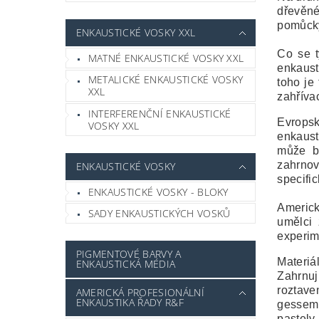
dřevěné
pomůcky
ENKAUSTICKÉ VOSKY XXL
Co se t
MATNÉ ENKAUSTICKÉ VOSKY XXL
enkaust
METALICKÉ ENKAUSTICKÉ VOSKY
toho je
XXL
zahříva
INTERFERENČNÍ ENKAUSTICKÉ
Evropsk
VOSKY XXL
enkaust
může b
zahrnov
ENKAUSTICKÉ VOSKY
specifi
ENKAUSTICKÉ VOSKY - BLOKY
Americká
SADY ENKAUSTICKÝCH VOSKŮ
umělci 
experim
PIGMENTOVÉ BARVY A
Materiá
ENKAUSTICKÁ MÉDIA
Zahrnuj
roztave
AMERICKÁ PROFESIONÁLNÍ
ENKAUSTIKA ŘADY R&F
gessem
pastely