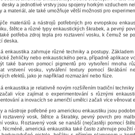
 desky a jednotlivé vrstvy jsou spojeny horkým vzduchem ne
 a materiál, ale také umožňuje větší možnosti pro experimento
ýče materiálů a nástrojů potřebných pro evropskou enkaust
iku, štětce a různé typy enkaustických škrabek, a pevný pov
 také potřeba zdroj tepla pro roztavení vosku, k čemuž se 
cí deska.
á enkaustika zahrnuje různé techniky a postupy. Základem 
ické žehličky nebo enkaustického pera, případně aplikace v
ýt také barven pomocí pigmentů pro vytvoření mnoha růz
at vrstvení vosku, vytváření textury pomocí škrábání ne
ckých efektů, jako je například rozmazání nebo fúze.
 enkaustika je relativně novým rozšířením tradiční techniky e
začali více zajímat o experimentování s různými enkaust
entování a inovacích se američtí umělci začali více věnovat 
ly a nástroje potřebné pro americkou enkaustiku jsou podobn
í roztavený vosk, štětce a škrabky, pevný povrch pro malbu
ní vosku. Roztavený vosk se nanáší (nejčastěji pomocí ště
.
Nicméně, americká enkaustika také často zahrnuje použití d
, horkovzdušné pistole, hořáky s přímým plamenem v kombi