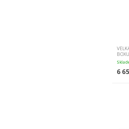
VELK
BOXU
Skla
6 6