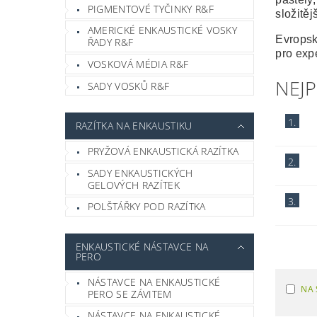
PIGMENTOVÉ TYČINKY R&F
složitěj
AMERICKÉ ENKAUSTICKÉ VOSKY
Evropsk
ŘADY R&F
pro expe
VOSKOVÁ MÉDIA R&F
NEJ
SADY VOSKŮ R&F
1.
RAZÍTKA NA ENKAUSTIKU
PRYŽOVÁ ENKAUSTICKÁ RAZÍTKA
2.
SADY ENKAUSTICKÝCH
GELOVÝCH RAZÍTEK
3.
POLŠTÁŘKY POD RAZÍTKA
ENKAUSTICKÉ NÁSTAVCE NA
PERO
NÁSTAVCE NA ENKAUSTICKÉ
NA 
PERO SE ZÁVITEM
NÁSTAVCE NA ENKAUSTICKÉ