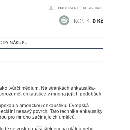
|
PŘIHLÁŠENÍ
REGISTRACE
KOŠÍK:
0 Kč
ODY NÁKUPU
jako tvůrčí médium. Na stránkách enkaustika-
porozumět enkaustice v mnoha jejích podobách.
vropskou a americkou enkaustiku.
Evropská
eciální nesavý povrch. Tato technika enkaustiky
olbou pro mnoho začínajících umělců.
metodě se vosk nanáší štětcem na plátno nebo