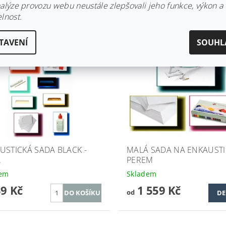
nalýze provozu webu neustále zlepšovali jeho funkce, výkon a
lnost.
TAVENÍ
SOUHL
USTICKÁ SADA BLACK -
MALÁ SADA NA ENKAUSTI
Á
PEREM
dem
Skladem
39 Kč
1 559 Kč
od
DE