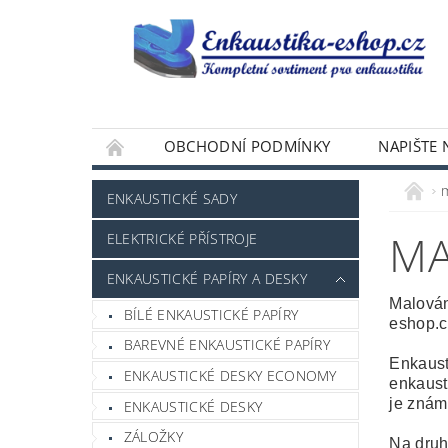
OBCHODNÍ PODMÍNKY
NAPIŠTE
ENKAUSTICKÉ SADY
MA
ELEKTRICKÉ PŘÍSTROJE
ENKAUSTICKÉ PAPÍRY A DESKY
Malován
BÍLÉ ENKAUSTICKÉ PAPÍRY
eshop.c
BAREVNÉ ENKAUSTICKÉ PAPÍRY
Enkaust
ENKAUSTICKÉ DESKY ECONOMY
enkaust
je znám
ENKAUSTICKÉ DESKY
ZÁLOŽKY
Na druh