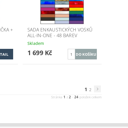
IČKA +
SADA ENKAUSTICKÝCH VOSKŮ
ALL-IN-ONE - 48 BAREV
Skladem
1 699 Kč
TAIL
1
2
1
2
24
Stránka
z
-
položek celkem