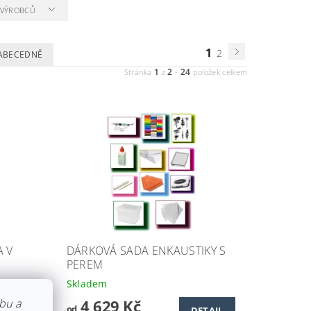
A VÝROBCŮ
1
2
ABECEDNĚ
1
2
24
Stránka
z
-
položek celkem
A V
DÁRKOVÁ SADA ENKAUSTIKY S
PEREM
Skladem
bu a
4 629 Kč
od
TAIL
DETAIL