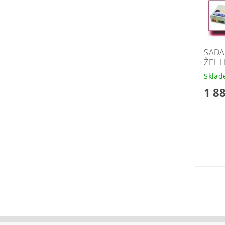
SADA
ŽEHL
Skla
1 8