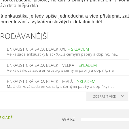
ší a detailnější díla.
á enkaustika je tedy spíše jednoduchá a více přístupná, za
rimentování a vytváření složitých, detailních děl.
PRODÁVANĚJŠÍ
ENKAUSTICKÁ SADA BLACK XXL
–
SKLADEM
Velká sada enkaustiky Black XXL s černými papíry a doplňky na...
ENKAUSTICKÁ SADA BLACK - VELKÁ
–
SKLADEM
Velká dárková sada enkaustiky s černými papíry a doplňky na...
ENKAUSTICKÁ SADA BLACK - MALÁ
–
SKLADEM
Malá dárková sada enkaustiky s černými papíry a doplňky na...
ZOBRAZIT VÍCE
SKLADĚ
599
Kč