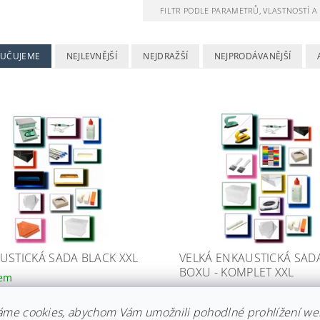
FILTR PODLE PARAMETRŮ, VLASTNOSTÍ 
UČUJEME
NEJLEVNĚJŠÍ
NEJDRAŽŠÍ
NEJPRODÁVANĚJŠÍ
USTICKÁ SADA BLACK XXL
VELKÁ ENKAUSTICKÁ SAD
BOXU - KOMPLET XXL
dem
Skladem
59 Kč
áme cookies, abychom Vám umožnili pohodlné prohlížení we
7 099 Kč
DE