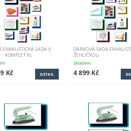
Á ENKAUSTICKÁ SADA V
DÁRKOVÁ SADA ENKAUSTI
 - KOMPLET XL
ŽEHLIČKOU
dem
Skladem
59 Kč
4 899 Kč
DETAIL
DE