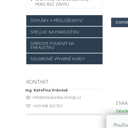
PERO BEZ ZÁVITU
DOPLŇKY A PŘÍSLUŠENSTVÍ
DOPOR
SHELLAC NA ENKAUSTIKU
DÁRKOVÉ POUKAZY NA
ENKAUSTIKU
SOUKROMÉ VÝVARNÉ KURZY
KONTAKT
Ing. Kateřina Vránová
info
@
enkaustika-eshop.cz
ENKA
+420 608 320 502
Skla
8 7
Použív