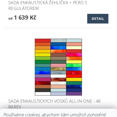
SADA ENKAUSTICKÁ ŽEHLIČKA + PERO S
REGULÁTOREM
1 639 Kč
od
DETAIL
SADA ENKAUSTICKÝCH VOSKŮ ALL-IN-ONE - 48
BAREV
1 699 Kč
Používáme cookies, abychom Vám umožnili pohodlné