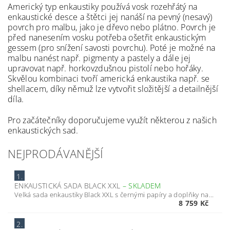
Americký typ enkaustiky používá vosk rozehřátý na
enkaustické desce a štětci jej nanáší na pevný (nesavý)
povrch pro malbu, jako je dřevo nebo plátno. Povrch je
před nanesením vosku potřeba ošetřit enkaustickým
gessem (pro snížení savosti povrchu). Poté je možné na
malbu nanést např. pigmenty a pastely a dále jej
upravovat např. horkovzdušnou pistolí nebo hořáky.
Skvělou kombinaci tvoří americká enkaustika např. se
shellacem, díky němuž lze vytvořit složitější a detailnější
díla.
Pro začátečníky doporučujeme využít některou z našich
enkaustických sad.
NEJPRODÁVANĚJŠÍ
1.
ENKAUSTICKÁ SADA BLACK XXL
–
SKLADEM
Velká sada enkaustiky Black XXL s černými papíry a doplňky na...
8 759 Kč
2.