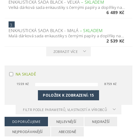
ENKAUSTICKÁ SADA BLACK - VELKÁ
–
SKLADEM
Velká dárková sada enkaustiky s černými papíry a doplňky na...
6 489 Kč
3.
ENKAUSTICKÁ SADA BLACK - MALÁ
–
SKLADEM
Malá dárková sada enkaustiky s černými papíry a doplňky na...
2 539 Kč
ZOBRAZIT VÍCE
NA SKLADĚ
1559
Kč
8759
Kč
POLOŽEK K ZOBRAZENÍ:
15
FILTR PODLE PARAMETRŮ, VLASTNOSTÍ A VÝROBCŮ
DOPORUČUJEME
NEJLEVNĚJŠÍ
NEJDRAŽŠÍ
NEJPRODÁVANĚJŠÍ
ABECEDNĚ