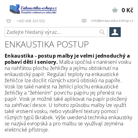
0 Kč
info@enkaustika-eshop.cz
+420 608 320 502
ENKAUSTIKA POSTUP
Enkaustika - postup malby je velmi jednoduchý a
pobaví děti i seniory.
Malba spočívá v nanesení vosku
na nahřátou plochu žehličky a jejímu obtisknutí na
enkaustický papír. Regulací teploty na enkaustické
žehličce lze docílit různých vzorů obtisků na papíře.
Vosk lze také nanést na žehlicí plochu enkaustické
žehličky a "žehlením" povrchu papíru jej přenést na
papír. Vosk je možné také aplikovat na papír položený
na zahřívací desce. U tohoto způsobu malby lze využít
také vrstvení vosku, nebo vytváření textury pomocí
různých typů škrabek. Výše uvedená technika enkaustiky
se nazývá evropská a pro malbu se využívají zejména
elektrické přístroje.