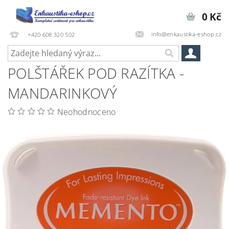
0 Kč
info@enkaustika-eshop.cz
+420 608 320 502
POLŠTÁŘEK POD RAZÍTKA -
MANDARINKOVÝ
Neohodnoceno