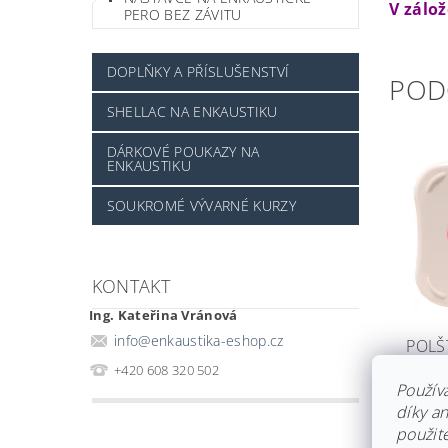
V zálo
PERO BEZ ZÁVITU
DOPLŇKY A PŘÍSLUŠENSTVÍ
POD
SHELLAC NA ENKAUSTIKU
DÁRKOVÉ POUKAZY NA
ENKAUSTIKU
SOUKROMÉ VÝVARNÉ KURZY
KONTAKT
Ing. Kateřina Vránová
info
@
enkaustika-eshop.cz
POLŠ
ZÁŘI
+420 608 320 502
Použív
Skla
díky a
239
použite