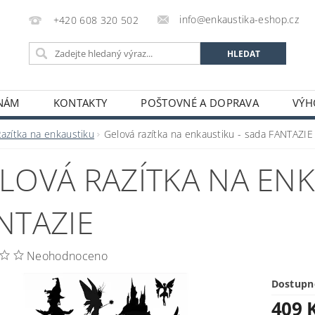
info@enkaustika-eshop.cz
+420 608 320 502
 NÁM
KONTAKTY
POŠTOVNÉ A DOPRAVA
VÝH
Razítka na enkaustiku
Gelová razítka na enkaustiku - sada FANTAZIE
LOVÁ RAZÍTKA NA ENK
NTAZIE
Neohodnoceno
Dostupn
409 