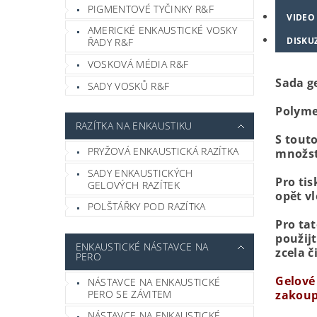
PIGMENTOVÉ TYČINKY R&F
VIDEO
AMERICKÉ ENKAUSTICKÉ VOSKY
DISKU
ŘADY R&F
VOSKOVÁ MÉDIA R&F
Sada g
SADY VOSKŮ R&F
Polyme
RAZÍTKA NA ENKAUSTIKU
S tout
PRYŽOVÁ ENKAUSTICKÁ RAZÍTKA
množst
SADY ENKAUSTICKÝCH
Pro tis
GELOVÝCH RAZÍTEK
opět vl
POLŠTÁŘKY POD RAZÍTKA
Pro tat
použij
ENKAUSTICKÉ NÁSTAVCE NA
zcela č
PERO
Gelové 
NÁSTAVCE NA ENKAUSTICKÉ
PERO SE ZÁVITEM
zakoup
NÁSTAVCE NA ENKAUSTICKÉ