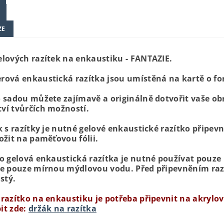
ZE
elových razítek na enkaustiku - FANTAZIE.
rová enkaustická razítka jsou umístěná na kartě o f
o sadou můžete zajímavě a originálně dotvořit vaše obr
ví tvůrčích možností.
k s razítky je nutné gelové enkaustické razítko připevn
ožit na paměťovou fólii.
o gelová enkaustická razítka je nutné používat pouze in
te pouze mírnou mýdlovou vodu. Před připevněním raz
istý.
razítko na enkaustiku je potřeba připevnit na akrylový
it zde:
držák na razítka