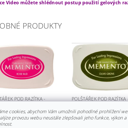
žce Video můžete shlédnout postup použití gelových ra
OBNÉ PRODUKTY
TÁŘEK POD RAZÍTKA -
POLŠTÁŘEK POD RAZÍTKA 
VĚ RŮŽOVÝ
OLIVOVĚ ZELENÝ
áme cookies, abychom Vám umožnili pohodlné prohlížení we
dem
Skladem
nalýze provozu webu neustále zlepšovali jeho funkce, výkon a
 Kč
239 Kč
lnost.