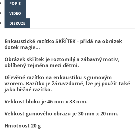
POPIS
VIDEO
DISKUZE
Enkaustické razítko SKŘÍTEK - přidá na obrázek
dotek magie...
Obrázek skřítek je
roztomilý a zábavný motiv,
oblíbený zejména mezi dětmi.
Dřevěné razítko na enkaustiku s gumovým
vzorem. Razítko je žáruvzdorné, lze jej použít také
jako běžné razítko.
Velikost bloku je 46 mm x 33 mm.
Velikost gumového obrazu je 30 mm x 20 mm.
Hmotnost 20 g