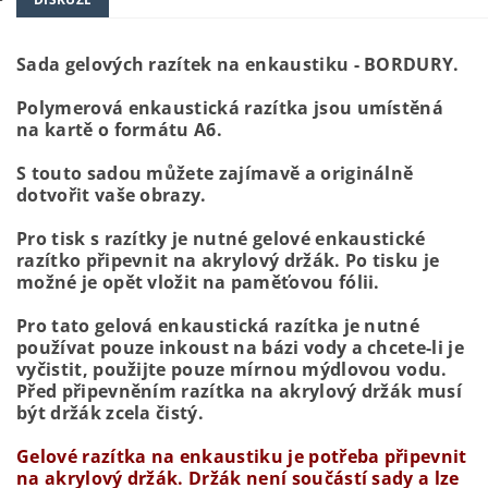
Sada gelových razítek na enkaustiku - BORDURY.
Polymerová enkaustická razítka jsou umístěná
na kartě o formátu A6.
S touto sadou můžete zajímavě a originálně
dotvořit vaše obrazy.
Pro tisk s razítky je nutné gelové enkaustické
razítko připevnit na akrylový držák. Po tisku je
možné je opět vložit na paměťovou fólii.
Pro tato gelová enkaustická razítka je nutné
používat pouze inkoust na bázi vody a chcete-li je
vyčistit, použijte pouze mírnou mýdlovou vodu.
Před připevněním razítka na akrylový držák musí
být držák zcela čistý.
Gelové razítka na enkaustiku je potřeba připevnit
na akrylový držák. Držák není součástí sady a lze