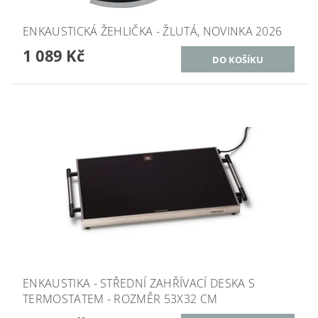
ENKAUSTICKÁ ŽEHLIČKA - ŽLUTÁ, NOVINKA 2026
1 089 Kč
ENKAUSTIKA - STŘEDNÍ ZAHŘÍVACÍ DESKA S
TERMOSTATEM - ROZMĚR 53X32 CM