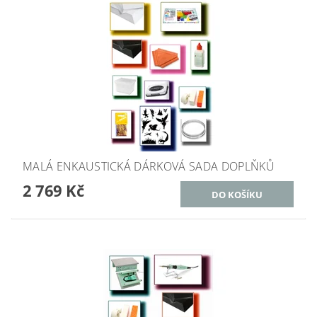
MALÁ ENKAUSTICKÁ DÁRKOVÁ SADA DOPLŇKŮ
2 769 Kč