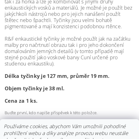
tak i za horka a lze je kombinovat s jinými druhy
enkaustických vosků a materiálů. Je možné je použít bez
jakýchkoli nástrojů nebo pro jejich nanášení použít
štětec nebo špachtli. Tyčinky jsou velmi bohatě
pigmentované a mají konzistenci podobnou rtěnce.
R&F enkaustické tyčinky je možné použít jak na začátku
malby pro načrtnutí obrazu tak i pro jeho dokončení
domalováním jemných detailů (v tomto případě mají
stejné použití jako voskové barvy Cuní určené pro
studenou enkaustiku).
Délka tyčinky je 127 mm, průměr 19 mm.
Objem tyčinky je 38 ml.
Cena za 1 ks.
Buďte první, kdo napíše příspěvek k této položce.
Přidat komentář
Používáme cookies, abychom Vám umožnili pohodlné
prohlížení webu a díky analýze provozu webu neustále