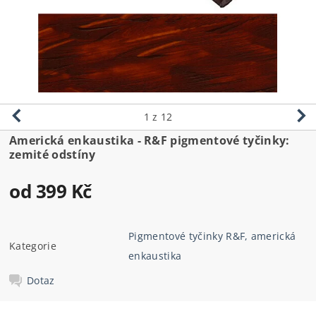
1
z 12
Americká enkaustika - R&F pigmentové tyčinky:
zemité odstíny
od 399 Kč
Pigmentové tyčinky R&F, americká
Kategorie
enkaustika
Dotaz