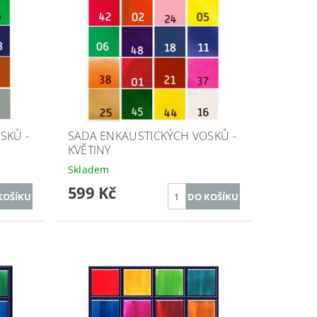
SKŮ -
SADA ENKAUSTICKÝCH VOSKŮ -
KVĚTINY
Skladem
599 Kč