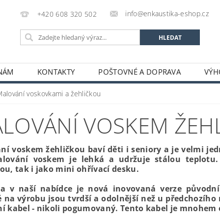
info@enkaustika-eshop.cz
+420 608 320 502
 NÁM
KONTAKTY
POŠTOVNÉ A DOPRAVA
VÝH
Malování voskovkami a žehličkou
LOVÁNÍ VOSKEM ŽEH
ní voskem žehličkou baví děti i seniory a je velmi je
lování voskem je lehká a udržuje stálou teplotu.
ou, tak i jako mini ohřívací desku.
ka v naší nabídce je nová inovovaná verze původní
é na výrobu jsou tvrdší a odolnější než u předchozíh
ní kabel - nikoli pogumovaný. Tento kabel je mnohem oh