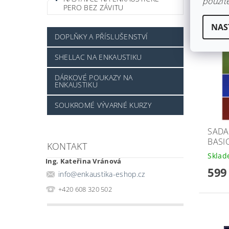
použite
PERO BEZ ZÁVITU
NAS
DOPLŇKY A PŘÍSLUŠENSTVÍ
SHELLAC NA ENKAUSTIKU
DÁRKOVÉ POUKAZY NA
ENKAUSTIKU
SOUKROMÉ VÝVARNÉ KURZY
SADA
BASI
KONTAKT
Skla
Ing. Kateřina Vránová
599
info
@
enkaustika-eshop.cz
+420 608 320 502