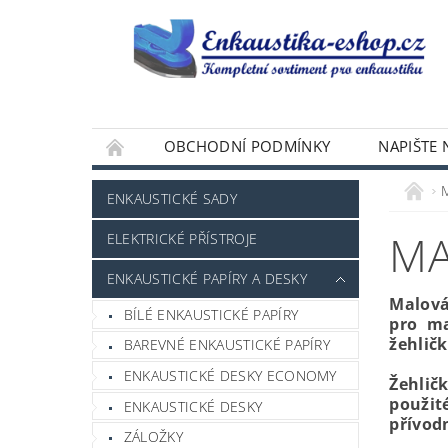
OBCHODNÍ PODMÍNKY
NAPIŠTE
ENKAUSTICKÉ SADY
MA
ELEKTRICKÉ PŘÍSTROJE
ENKAUSTICKÉ PAPÍRY A DESKY
Malová
BÍLÉ ENKAUSTICKÉ PAPÍRY
pro ma
žehličk
BAREVNÉ ENKAUSTICKÉ PAPÍRY
ENKAUSTICKÉ DESKY ECONOMY
Žehlič
použit
ENKAUSTICKÉ DESKY
přívod
ZÁLOŽKY