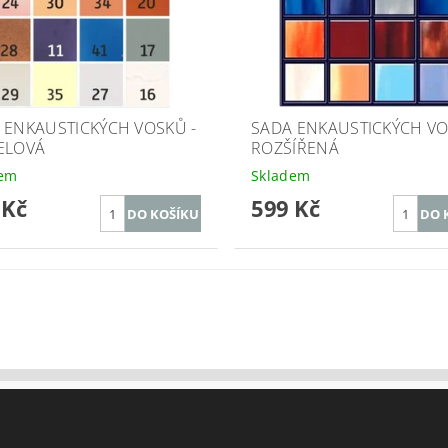
 ENKAUSTICKÝCH VOSKŮ -
SADA ENKAUSTICKÝCH VO
ELOVÁ
ROZŠÍŘENÁ
dem
Skladem
 Kč
599 Kč