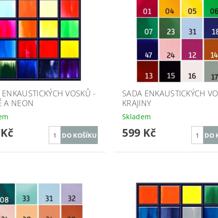
 ENKAUSTICKÝCH VOSKŮ -
SADA ENKAUSTICKÝCH VO
É A NEON
KRAJINY
dem
Skladem
 Kč
599 Kč