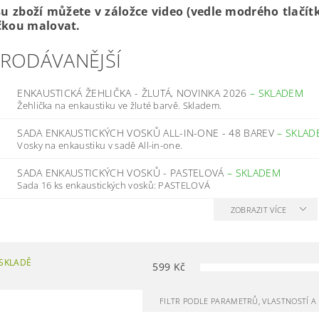
su zboží můžete v záložce video (vedle modrého tlačít
ičkou malovat.
PRODÁVANĚJŠÍ
ENKAUSTICKÁ ŽEHLIČKA - ŽLUTÁ, NOVINKA 2026
–
SKLADEM
Žehlička na enkaustiku ve žluté barvě. Skladem.
SADA ENKAUSTICKÝCH VOSKŮ ALL-IN-ONE - 48 BAREV
–
SKLAD
Vosky na enkaustiku v sadě All-in-one.
SADA ENKAUSTICKÝCH VOSKŮ - PASTELOVÁ
–
SKLADEM
Sada 16 ks enkaustických vosků: PASTELOVÁ
ZOBRAZIT VÍCE
SKLADĚ
599
Kč
FILTR PODLE PARAMETRŮ, VLASTNOSTÍ 