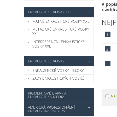
V popi
s žehl
ENKAUSTICKÉ VOSKY XXL
NEJ
MATNÉ ENKAUSTICKÉ VOSKY XXL
METALICKÉ ENKAUSTICKÉ VOSKY
XXL
1.
INTERFERENČNÍ ENKAUSTICKÉ
VOSKY XXL
2.
ENKAUSTICKÉ VOSKY
3.
ENKAUSTICKÉ VOSKY - BLOKY
SADY ENKAUSTICKÝCH VOSKŮ
PIGMENTOVÉ BARVY A
NA 
ENKAUSTICKÁ MÉDIA
AMERICKÁ PROFESIONÁLNÍ
ENKAUSTIKA ŘADY R&F