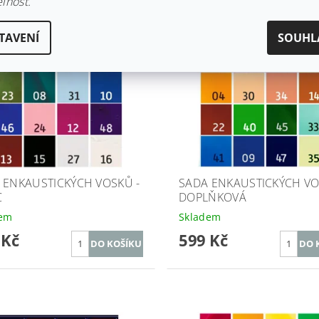
lnost.
TAVENÍ
SOUHL
 ENKAUSTICKÝCH VOSKŮ -
SADA ENKAUSTICKÝCH VO
C
DOPLŇKOVÁ
dem
Skladem
 Kč
599 Kč