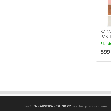
SADA
PAST
Skla
599
2026 ©
ENKAUSTIKA - ESHOP.CZ
, všechna práva vyhrazena