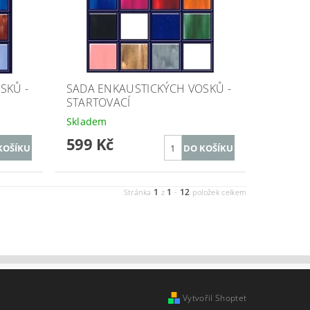
SKŮ -
SADA ENKAUSTICKÝCH VOSKŮ -
STARTOVACÍ
Skladem
599 Kč
1
1
12
Stránka
z
-
položek celkem
Vytvořil Shoptet