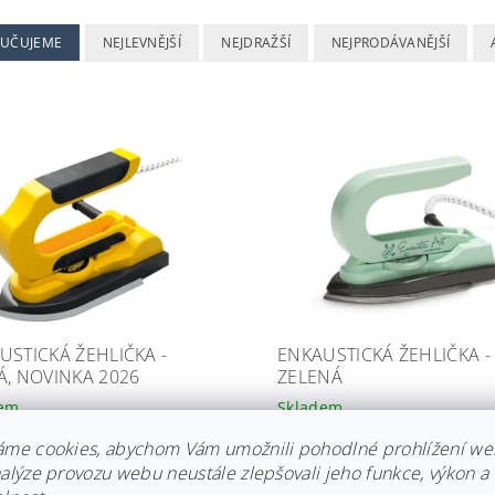
UČUJEME
NEJLEVNĚJŠÍ
NEJDRAŽŠÍ
NEJPRODÁVANĚJŠÍ
USTICKÁ ŽEHLIČKA -
ENKAUSTICKÁ ŽEHLIČKA -
Á, NOVINKA 2026
ZELENÁ
dem
Skladem
89 Kč
1 089 Kč
áme cookies, abychom Vám umožnili pohodlné prohlížení we
nalýze provozu webu neustále zlepšovali jeho funkce, výkon a