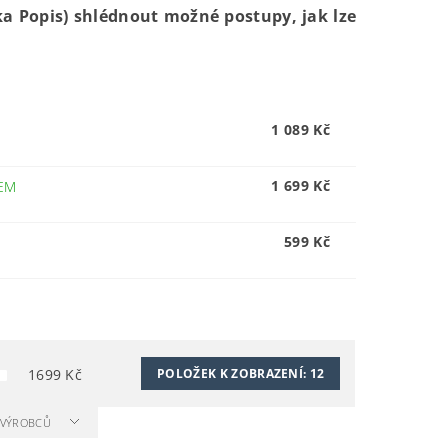
ka Popis) shlédnout možné postupy, jak lze
1 089 Kč
1 699 Kč
EM
599 Kč
1699
Kč
POLOŽEK K ZOBRAZENÍ:
12
A VÝROBCŮ