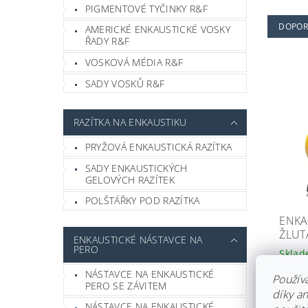
PIGMENTOVÉ TYČINKY R&F
DOPOR
AMERICKÉ ENKAUSTICKÉ VOSKY
ŘADY R&F
VOSKOVÁ MÉDIA R&F
SADY VOSKŮ R&F
RAZÍTKA NA ENKAUSTIKU
PRYŽOVÁ ENKAUSTICKÁ RAZÍTKA
SADY ENKAUSTICKÝCH
GELOVÝCH RAZÍTEK
POLŠTÁŘKY POD RAZÍTKA
ENKA
ŽLUT
ENKAUSTICKÉ NÁSTAVCE NA
PERO
Skla
1 0
NÁSTAVCE NA ENKAUSTICKÉ
Použív
PERO SE ZÁVITEM
díky a
NÁSTAVCE NA ENKAUSTICKÉ