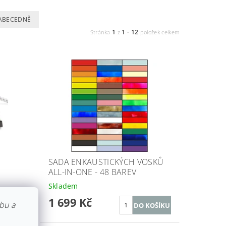
ABECEDNĚ
1
1
12
Stránka
z
-
položek celkem
SADA ENKAUSTICKÝCH VOSKŮ
ALL-IN-ONE - 48 BAREV
Skladem
1 699 Kč
bu a