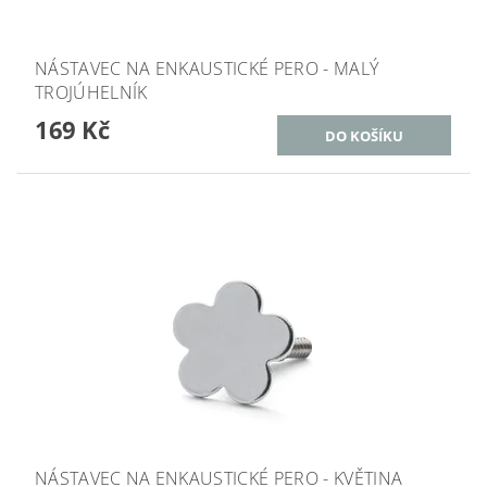
NÁSTAVEC NA ENKAUSTICKÉ PERO - MALÝ
TROJÚHELNÍK
169 Kč
NÁSTAVEC NA ENKAUSTICKÉ PERO - KVĚTINA