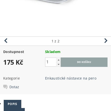
1
z 2
Dostupnost
Skladem
175 Kč
Kategorie
Enkaustické nástavce na pero
Dotaz
POPIS