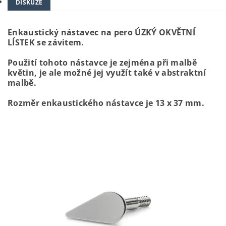
DISKUZE
Enkaustický nástavec na pero ÚZKÝ OKVĚTNÍ
LÍSTEK se závitem.
Použití tohoto nástavce je zejména při malbě
květin, je ale možné jej využít také v abstraktní
malbě.
Rozměr enkaustického nástavce je 13 x 37 mm.