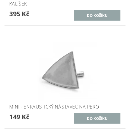
KALÍŠEK
395 Kč
MINI - ENKAUSTICKÝ NÁSTAVEC NA PERO
149 Kč