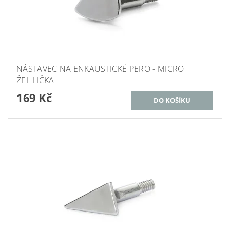
NÁSTAVEC NA ENKAUSTICKÉ PERO - MICRO
ŽEHLIČKA
169 Kč