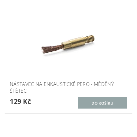
NÁSTAVEC NA ENKAUSTICKÉ PERO - MĚDĚNÝ
ŠTĚTEC
129 Kč