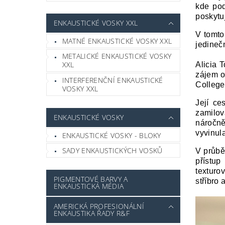
kde pod
poskytu
ENKAUSTICKÉ VOSKY XXL
V tomto
MATNÉ ENKAUSTICKÉ VOSKY XXL
jedineč
METALICKÉ ENKAUSTICKÉ VOSKY
XXL
Alicia 
zájem o
INTERFERENČNÍ ENKAUSTICKÉ
College
VOSKY XXL
Její ce
zamilov
ENKAUSTICKÉ VOSKY
náročně
vyvinula
ENKAUSTICKÉ VOSKY - BLOKY
SADY ENKAUSTICKÝCH VOSKŮ
V průběh
přístup
texturo
PIGMENTOVÉ BARVY A
stříbro 
ENKAUSTICKÁ MÉDIA
AMERICKÁ PROFESIONÁLNÍ
ENKAUSTIKA ŘADY R&F