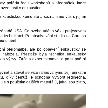
rmey pořádá řadu workshopů a přednášek, které
dovednosti v enkaustice.
a enkaustickou komunitu a seznámíme vás s jejími
rozápadě USA. Od svého útlého věku projevovala
a technikami. Po absolvování studia na Cornish
ímu umění.
ční olejomalbě, ale po objevení enkaustiky se
a nabízela. Přestože byla technika enkaustiky
ekla výzvy. Začala experimentovat a postupně si
víjet a stávat se více rafinovanými. Její unikátní
cu, díky čemuž je schopna vytvořit jedinečná,
je s použitím dalších materiálů, jako jsou zlato,