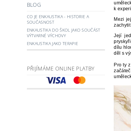
uměleck
BLOG
k experi
CO JE ENKAUSTIKA - HISTORIE A
Mezi je
SOUČASNOST
zachyti
ENKAUSTIKA DO ŠKOL JAKO SOUČÁST
VÝTVARNÉ VÝCHOVY
Její je
pryskyři
ENKAUSTIKA JAKO TERAPIE
dílu hl
děl s v
Pro ty z
PŘIJÍMÁME ONLINE PLATBY
začáteč
uměleck