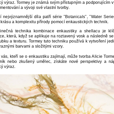
ý výraz. Tormey je známá svým přístupným a podporujícím v
mentování a vývoji své vlastní tvorby.
jí nejvýznamnější díla patří série "Botanicals", "Water Seri
t krásu a komplexitu přírody pomocí enkaustických technik.
dinečná technika kombinace enkaustiky a shellacu je klíčo
ce, která, když se aplikuje na roztavený vosk a následně se z
oubku a texturu. Tormey tuto techniku používá k vytvoření j
ýraznými barvami a složitými vzory.
 vás, kteří se o enkaustiku zajímají, může tvorba Alicie Torm
ník nebo zkušený umělec, získáte nové perspektivy a náp
ý výraz.