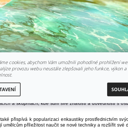
áme cookies, abychom Vám umožnili pohodlné prohlížení we
nalýze provozu webu neustále zlepšovali jeho funkce, výkon a
lnost.
Tormey a její význam v enkaustické komunitě
TAVENÍ
SOUHL
Tormey má významný vliv na enkaustickou komunitu. Její jedi
ckých kritiků po celém světě a přispívají k rostoucí popul
acích a skupinách, kde sdílí své znalosti a dovednosti s os
také přispívá k popularizaci enkaustiky prostřednictvím sv
í umělcům příležitost naučit se nové techniky a rozšířit své 