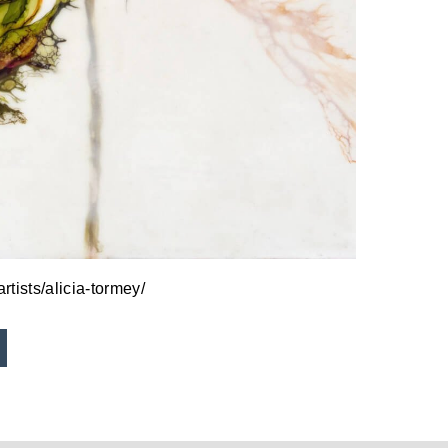
rtists/alicia-tormey/