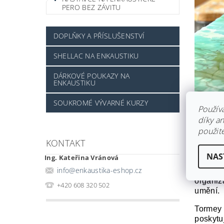
PERO BEZ ZÁVITU
DOPLŇKY A PŘÍSLUŠENSTVÍ
SHELLAC NA ENKAUSTIKU
DÁRKOVÉ POUKAZY NA
ENKAUSTIKU
SOUKROMÉ VÝVARNÉ KURZY
Použív
díky a
použite
Alicia 
KONTAKT
NAS
Ing. Kateřina Vránová
Alicia 
info
@
enkaustika-eshop.cz
a uměle
organiz
+420 608 320 502
umění.
Tormey 
poskytuj