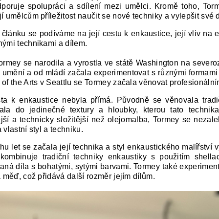
poruje spolupráci a sdílení mezi umělci. Kromě toho, To
jí umělcům příležitost naučit se nové techniky a vylepšit své 
 článku se podíváme na její cestu k enkaustice, její vliv n
nými technikami a dílem.
Tormey se narodila a vyrostla ve státě Washington na seve
 umění a od mládí začala experimentovat s různými formami 
 of the Arts v Seattlu se Tormey začala věnovat profesionáln
sta k enkaustice nebyla přímá. Původně se věnovala tradi
ala do jedinečné textury a hloubky, kterou tato technik
jší a technicky složitější než olejomalba, Tormey se nezal
 vlastní styl a techniku.
u let se začala její technika a styl enkaustického malířství vy
 kombinuje tradiční techniky enkaustiky s použitím shella
vaná díla s bohatými, sytými barvami. Tormey také experimentu
a měď, což přidává další rozměr jejím dílům.