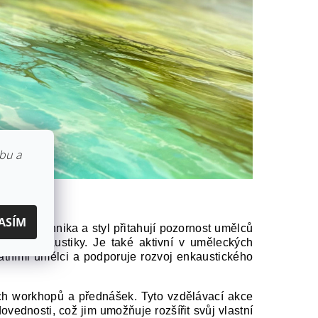
bu a
ASÍM
nečná technika a styl přitahují pozornost umělců
aritě enkaustiky. Je také aktivní v uměleckých
tatními umělci a podporuje rozvoj enkaustického
ých workhopů a přednášek. Tyto vzdělávací akce
dovednosti, což jim umožňuje rozšířit svůj vlastní