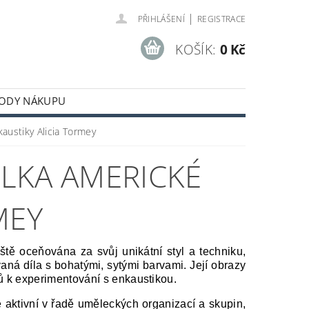
|
PŘIHLÁŠENÍ
REGISTRACE
KOŠÍK:
0 Kč
ODY NÁKUPU
austiky Alicia Tormey
LKA AMERICKÉ
MEY
ště oceňována za svůj unikátní styl a techniku,
vaná díla s bohatými, sytými barvami. Její obrazy
ů k experimentování s enkaustikou.
 aktivní v řadě uměleckých organizací a skupin,