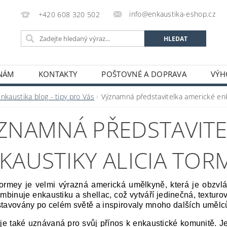
info@enkaustika-eshop.cz
+420 608 320 502
 NÁM
KONTAKTY
POŠTOVNÉ A DOPRAVA
VÝH
nkaustika blog - tipy pro Vás
Významná představitelka americké enk
ZNAMNÁ PŘEDSTAVITE
KAUSTIKY ALICIA TOR
Tormey je velmi výrazná americká umělkyně, která je obzvlá
ombinuje enkaustiku a shellac, což vytváří jedinečná, texturo
stavovány po celém světě a inspirovaly mnoho dalších umělc
je také uznávaná pro svůj přínos k enkaustické komunitě. Je