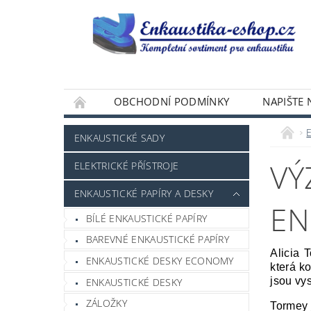
OBCHODNÍ PODMÍNKY
NAPIŠTE
E
ENKAUSTICKÉ SADY
VÝ
ELEKTRICKÉ PŘÍSTROJE
ENKAUSTICKÉ PAPÍRY A DESKY
EN
BÍLÉ ENKAUSTICKÉ PAPÍRY
BAREVNÉ ENKAUSTICKÉ PAPÍRY
Alicia 
ENKAUSTICKÉ DESKY ECONOMY
která k
jsou vy
ENKAUSTICKÉ DESKY
ZÁLOŽKY
Tormey 