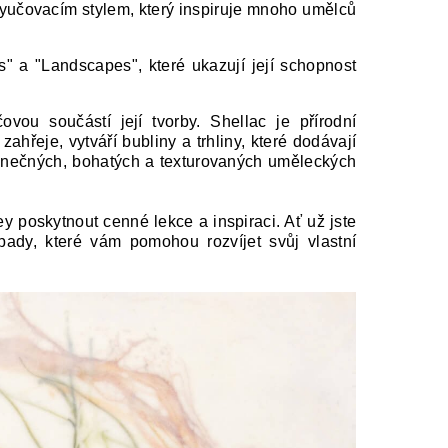
yučovacím stylem, který inspiruje mnoho umělců
es" a "Landscapes", které ukazují její schopnost
vou součástí její tvorby. Shellac je přírodní
ahřeje, vytváří bubliny a trhliny, které dodávají
edinečných, bohatých a texturovaných uměleckých
ey poskytnout cenné lekce a inspiraci. Ať už jste
ady, které vám pomohou rozvíjet svůj vlastní