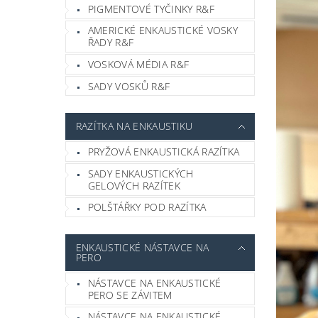
PIGMENTOVÉ TYČINKY R&F
AMERICKÉ ENKAUSTICKÉ VOSKY
ŘADY R&F
VOSKOVÁ MÉDIA R&F
SADY VOSKŮ R&F
RAZÍTKA NA ENKAUSTIKU
PRYŽOVÁ ENKAUSTICKÁ RAZÍTKA
SADY ENKAUSTICKÝCH
GELOVÝCH RAZÍTEK
POLŠTÁŘKY POD RAZÍTKA
ENKAUSTICKÉ NÁSTAVCE NA
PERO
NÁSTAVCE NA ENKAUSTICKÉ
PERO SE ZÁVITEM
NÁSTAVCE NA ENKAUSTICKÉ