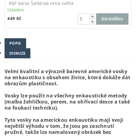
R&F barva: Šarlatová extra světlá
Skladem
449 Kč
POPIS
DISKUZE
Velmi kvalitní a výrazně barevné americké vosky
na enkaustiku s obsahem živice, která dokáže dát
obrazům plastičnost.
Vosky lze použít na všechny enkaustické metody
(malba žehličkou, perem, na ohřívací desce a také
na foukací techniku).
Tyto vosky na americkou enkaustiku mají svoji
největší výhodu v tom, že jsou po zaschnutí
pružné, takže lze namalovaný obrázek bez