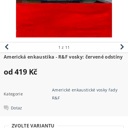
1
z 11
Americká enkaustika - R&F vosky: červené odstíny
od 419 Kč
Americké enkaustické vosky řady
Kategorie
R&F
Dotaz
ZVOLTE VARIANTU